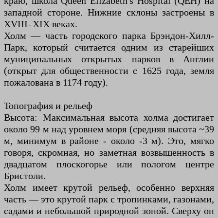
краю, школа Queen Elizabeth's Hospital (QEH) на
западной стороне. Нижние склоны застроены в
XVIII–XIX веках.
Холм — часть городского парка Брэндон-Хилл-
Парк, который считается одним из старейших
муниципальных открытых парков в Англии
(открыт для общественности с 1625 года, земля
пожалована в 1174 году).
Топография и рельеф
Высота: Максимальная высота холма достигает
около 99 м над уровнем моря (средняя высота ~39
м, минимум в районе - около -3 м). Это, мягко
говоря, скромная, но заметная возвышенность в
двадцатом плоскогорье или пологом центре
Бристоли.
Холм имеет крутой рельеф, особенно верхняя
часть — это крутой парк с тропинками, газонами,
садами и небольшой природной зоной. Сверху он