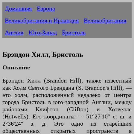
Домашняя
Европа
Великобритания и Ирландия
Великобритания
Англия
Юго-Запад
Бристоль
Брэндон Хилл, Бристоль
Описание
Брэндон Хилл (Brandon Hill), также известный
как Холм Святого Брендана (St Brandon's Hill), —
это холм, расположенный недалеко от центра
города Бристоль в юго-западной Англии, между
районами Клифтон (Clifton) и Хотвеллс
(Hotwells). Его координаты — 51°27′10″ с. ш. и
2°36′24″ з. д. Это одно из старейших
общественных открытых пространств в