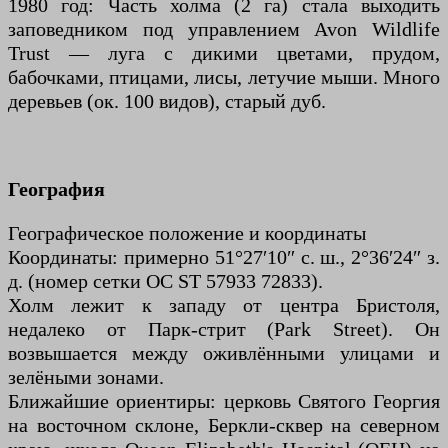
1980 год: Часть холма (2 га) стала выходить
заповедником под управлением Avon Wildlife
Trust — луга с дикими цветами, прудом,
бабочками, птицами, лисы, летучие мыши. Много
деревьев (ок. 100 видов), старый дуб.
География
Географическое положение и координаты
Координаты: примерно 51°27′10″ с. ш., 2°36′24″ з.
д. (номер сетки ОС ST 57933 72833).
Холм лежит к западу от центра Бристоля,
недалеко от Парк-стрит (Park Street). Он
возвышается между оживлёнными улицами и
зелёными зонами.
Ближайшие ориентиры: церковь Святого Георгия
на восточном склоне, Беркли-сквер на северном