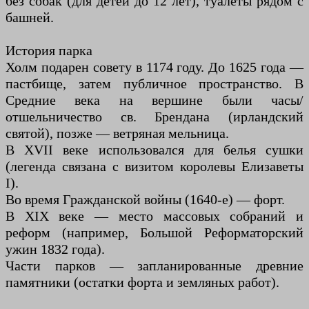
без собак (для детей до 12 лет), туалеты рядом с
башней.
История парка
Холм подарен совету в 1174 году. До 1625 года —
пастбище, затем публичное пространство. В
Средние века на вершине были часы/
отшельничество св. Брендана (ирландский
святой), позже — ветряная мельница.
В XVII веке использовался для белья сушки
(легенда связана с визитом королевы Елизаветы
I).
Во время Гражданской войны (1640-е) — форт.
В XIX веке — место массовых собраний и
реформ (например, Большой Реформаторский
ужин 1832 года).
Части парков — запланированные древние
памятники (остатки форта и земляных работ).