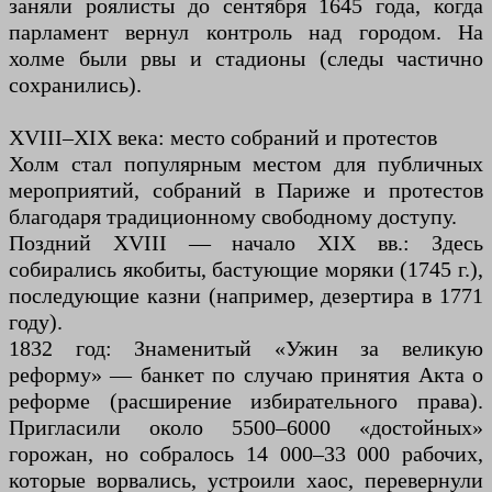
заняли роялисты до сентября 1645 года, когда
парламент вернул контроль над городом. На
холме были рвы и стадионы (следы частично
сохранились).
XVIII–XIX века: место собраний и протестов
Холм стал популярным местом для публичных
мероприятий, собраний в Париже и протестов
благодаря традиционному свободному доступу.
Поздний XVIII — начало XIX вв.: Здесь
собирались якобиты, бастующие моряки (1745 г.),
последующие казни (например, дезертира в 1771
году).
1832 год: Знаменитый «Ужин за великую
реформу» — банкет по случаю принятия Акта о
реформе (расширение избирательного права).
Пригласили около 5500–6000 «достойных»
горожан, но собралось 14 000–33 000 рабочих,
которые ворвались, устроили хаос, перевернули