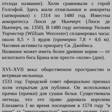
отсюда название). Холм сравнивали с горой
Голгофой. Здесь жили отшельники и анкориты
(затворники) с 1314 по 1480 год. Известна
анкоритесса Люси де Ньючерч (Люси де
Ньючерч, ок. 1350). В 1480 году антиквар Уильям
Уорчестер (William Worcester) спланировал часы:
около 8,5 × 5 ярдов (примерно 7,8 × 4,6 м).
Часовня активиста приорату Св. Джеймса.
Название может иметь более древние корни — от
кельтского бога Брана или просто «холм» (дон).
XVI–XVII века: общественное пространство и
ветряная мельница.
1533 год: Городской совет официально признал
холм открытым для публики. Он использовал
прачки (прачки) для сушки белья. Существовала
легенда, что это право даровала королева
Елизавета I во время посещения в 1574 году "в
печи" за "некрасивостью" местного прачек (это,