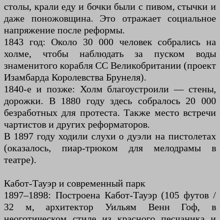
столы, крали еду и бочки были с пивом, стычки и
даже поножовщина. Это отражает социальное
напряжение после реформы.
1843 год: Около 30 000 человек собрались на
холме, чтобы наблюдать за пуском воды
знаменитого корабля СС Великобритании (проект
Изамбарда Королевства Брунеля).
1840-е и позже: Холм благоустроили — стены,
дорожки. В 1880 году здесь собралось 20 000
безработных для протеста. Также место встречи
чартистов и других реформаторов.
В 1897 году ходили слухи о дуэли на пистолетах
(оказалось, пиар-трюком для мелодрамы в
театре).
Кабот-Тауэр и современный парк
1897–1898: Построена Кабот-Тауэр (105 футов /
32 м, архитектор Уильям Венн Гоф, в
неоготическом стиле из красного песчаника и