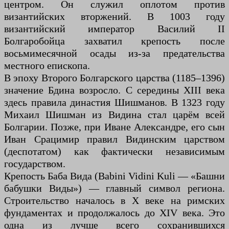
центром. Он служил оплотом против
византийских вторжений. В 1003 году
византийский император Василий II
Болгаробойца захватил крепость после
восьмимесячной осады из-за предательства
местного епископа.
В эпоху Второго Болгарского царства (1185–1396)
значение Бдина возросло. С середины XIII века
здесь правила династия Шишманов. В 1323 году
Михаил Шишман из Видина стал царём всей
Болгарии. Позже, при Иване Александре, его сын
Иван Срацимир правил Видинским царством
(деспотатом) как фактически независимым
государством.
Крепость Баба Вида (Babini Vidini Kuli — «Башни
бабушки Виды») — главный символ региона.
Строительство началось в X веке на римских
фундаментах и продолжалось до XIV века. Это
одна из лучше всего сохранившихся