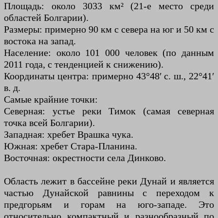
Площадь: около 3033 км² (21-е место среди
областей Болгарии).
Размеры: примерно 90 км с севера на юг и 50 км с
востока на запад.
Население: около 101 000 человек (по данным
2011 года, с тенденцией к снижению).
Координаты центра: примерно 43°48′ с. ш., 22°41′
в. д.
Самые крайние точки:
Северная: устье реки Тимок (самая северная
точка всей Болгарии).
Западная: хребет Врашка чука.
Южная: хребет Стара-Планина.
Восточная: окрестности села Динково.
Область лежит в бассейне реки Дунай и является
частью Дунайской равнины с переходом к
предгорьям и горам на юго-западе. Это
относительно компактный и разнообразный по