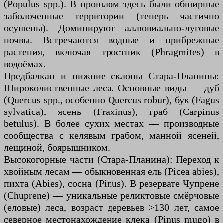
(Populus spp.). В прошлом здесь были обширные
заболоченные территории (теперь частично
осушены). Доминируют аллювиально-луговые
почвы. Встречаются водные и прибрежные
растения, включая тростник (Phragmites) в
водоёмах.
Предбалкан и нижние склоны Стара-Планины:
Широколиственные леса. Основные виды — дуб
(Quercus spp., особенно Quercus robur), бук (Fagus
sylvatica), ясень (Fraxinus), граб (Carpinus
betulus). В более сухих местах — производные
сообщества с келявым грабом, манной ясеней,
лещиной, боярышником.
Высокогорные части (Стара-Планина): Переход к
хвойным лесам — обыкновенная ель (Picea abies),
пихта (Abies), сосна (Pinus). В резервате Чупрене
(Chuprene) — уникальные реликтовые смёрчовые
(еловые) леса, возраст деревьев >130 лет, самое
северное местонахождение клека (Pinus mugo) в