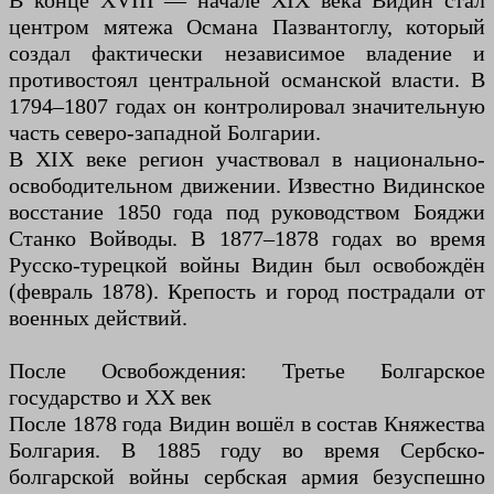
В конце XVIII — начале XIX века Видин стал
центром мятежа Османа Пазвантоглу, который
создал фактически независимое владение и
противостоял центральной османской власти. В
1794–1807 годах он контролировал значительную
часть северо-западной Болгарии.
В XIX веке регион участвовал в национально-
освободительном движении. Известно Видинское
восстание 1850 года под руководством Бояджи
Станко Войводы. В 1877–1878 годах во время
Русско-турецкой войны Видин был освобождён
(февраль 1878). Крепость и город пострадали от
военных действий.
После Освобождения: Третье Болгарское
государство и XX век
После 1878 года Видин вошёл в состав Княжества
Болгария. В 1885 году во время Сербско-
болгарской войны сербская армия безуспешно