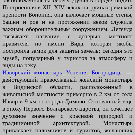
расположенная на берегу Дуная в городе Видин.
Построенная в XII–XIV веках на руинах римской
крепости Бонония, она включает мощные стены,
башни и ров и на протяжении веков служила
важным оборонительным сооружением. Легенда
связывает название с дочерью местного
правителя по имени Вида, которая якобы
построила замок для защиты земель; сегодня это
музей, популярный у туристов за атмосферу и
виды на реку.
Изворский монастырь Успения Богородицы
—
действующий православный женский монастырь
в Видинской области, расположенный в
живописной местности примерно в 2 км от села
Извор и 9 км от города Димово. Основанный еще
в эпоху Первого Болгарского царства, он сочетает
духовное значение с красивой природой и
традиционной архитектурой. Монастырь
привлекает паломников и туристов, желающих