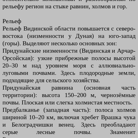
рельефу регион на стыке равнин, холмов и гор.
Рельеф
Рельеф Видинской области повышается с северо-
востока (низменности у Дуная) на юго-запад
(горы). Выделяют несколько основных зон:
Придунайские низменности (Видинская и Арчар-
Орсойская): узкие прибрежные полосы высотой
20–30 м над уровнем моря с аллювиально-
луговыми почвами. Здесь плодородные земли,
подходящие для сельского хозяйства.
Придунайская равнина (основная часть
территории): высота 150–200 м, чернозёмные
почвы. Плоская или слегка холмистая местность.
Предбалканье (западная часть): полоса холмов
шириной 10–20 км, включая хребет Врашка чука
и Белоградчишки венец. Здесь преобладают
серые лесные почвы. Знаменит