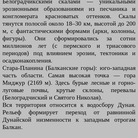
Белоградчикскими скалами — уникальными
эрозионными образованиями из песчаника и
конгломерата красноватых оттенков. Скалы
тянутся полосой около 18–30 км, высотой до 200
м, с фантастическими формами (арки, колонны,
фигуры). Они сформировались за сотни
миллионов лет (с пермского и триасового
периодов) под влиянием эрозии, тектоники и
осадконакопления.
Стара-Планина (Балканские горы): юго-западная
часть области. Самая высокая точка — гора
Миджур (2169 м). Здесь бурые лесные и горно-
луговые почвы, крутые склоны, перевалы
(Белоградчиский и Святого Николая).
Вся территория относится к водосбору Дуная.
Рельеф формирует переход от равнинной
Дунайской низменности к западным отрогам
Балкан.