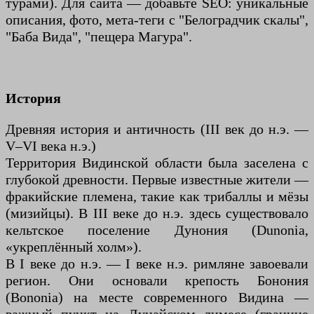
турами). Для сайта — добавьте SEO: уникальные
описания, фото, мета-теги с "Белоградчик скалы",
"Баба Вида", "пещера Магура".
История
Древняя история и античность (III век до н.э. —
V–VI века н.э.)
Территория Видинской области была заселена с
глубокой древности. Первые известные жители —
фракийские племена, такие как трибаллы и мёзы
(мизийцы). В III веке до н.э. здесь существовало
кельтское поселение Дунония (Dunonia,
«укреплённый холм»).
В I веке до н.э. — I веке н.э. римляне завоевали
регион. Они основали крепость Бонония
(Bononia) на месте современного Видина —