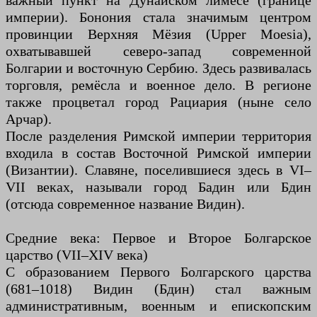
важный пункт на Дунайском лимесе (границе
империи). Бонония стала значимым центром
провинции Верхняя Мёзия (Upper Moesia),
охватывавшей северо-запад современной
Болгарии и восточную Сербию. Здесь развивалась
торговля, ремёсла и военное дело. В регионе
также процветал город Рациария (ныне село
Арчар).
После разделения Римской империи территория
входила в состав Восточной Римской империи
(Византии). Славяне, поселившиеся здесь в VI–
VII веках, называли город Бадин или Бдин
(отсюда современное название Видин).
Средние века: Первое и Второе Болгарское
царство (VII–XIV века)
С образованием Первого Болгарского царства
(681–1018) Видин (Бдин) стал важным
административным, военным и епископским