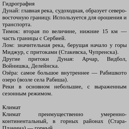
Гидрография
Дунай: главная река, судоходная, образует северо-
восточную границу. Используется для орошения и
транспорта.
Тимок: вторая по величине, нижние 15 км —
часть границы с Сербией.
Лом: значительная река, берущая начало у горы
Миджур, с притоками (Стакевска, Чупренска).
Другие притоки Дуная: Арчар, Видбол,
Войнишка, Делейнска.
Озёра: самое большое внутреннее — Рабишкото
озеро (возле села Рабиша).
Реки в основном небольшие, с выраженным
сезонным режимом.
Климат
Климат преимущественно умеренно-
континентальный, в горных районах (Стара-
Планина) — горный.