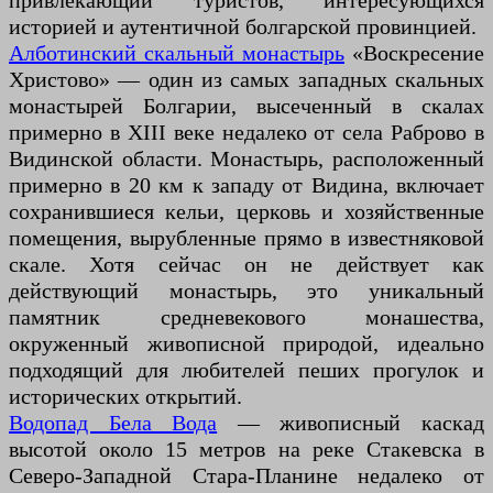
привлекающий туристов, интересующихся
историей и аутентичной болгарской провинцией.
Алботинский скальный монастырь
«Воскресение
Христово» — один из самых западных скальных
монастырей Болгарии, высеченный в скалах
примерно в XIII веке недалеко от села Раброво в
Видинской области. Монастырь, расположенный
примерно в 20 км к западу от Видина, включает
сохранившиеся кельи, церковь и хозяйственные
помещения, вырубленные прямо в известняковой
скале. Хотя сейчас он не действует как
действующий монастырь, это уникальный
памятник средневекового монашества,
окруженный живописной природой, идеально
подходящий для любителей пеших прогулок и
исторических открытий.
Водопад Бела Вода
— живописный каскад
высотой около 15 метров на реке Стакевска в
Северо-Западной Стара-Планине недалеко от