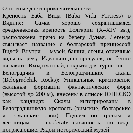
Основные достопримечательности
Крепость Баба Вида (Baba Vida Fortress) в
Видине: Самая хорошо сохранившаяся
средневековая крепость Болгарии (X–XIV вв.),
расположена прямо на берегу Дуная. Легенда
связывает название с болгарской принцессой
Видой. Внутри — музей, башни, стены, отличные
виды на реку. Идеально для прогулок, особенно
на закате. Вход платный, открыта для туристов.
Белоградчик и Белоградчишкие скалы
(Belogradchik Rocks): Уникальные красноватые
скальные формации фантастических форм
(высотой до 200 м), внесены в список ЮНЕСКО
как кандидат. Скалы интегрированы в
Белоградчишкую крепость (римские, болгарские
и османские слои). Подъем по тропам и
лестницам — moderate сложность, но виды
потрясающие. Рядом исторический музей.