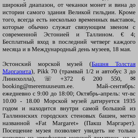
широкий диапазон, от чеканки монет и вина до
истории самого здания Великой гильдии. Кроме
того, всегда есть несколько временных выставок,
которые обычно служат связующим звеном с
современной Эстонией и Таллином. € 4;
Бесплатный вход в последний четверг каждого
месяца и в Международный день музеев, 18 мая.
Эстонский морской музей (
Башня Толстая
Маргарита
), Pikk 70 (трамвай 1/2 и автобус 3 до
Линнхолла), ☏ +372 6 200 550, ✉
booking@meremuuseum.ee. Май-сентябрь:
ежедневно с 9:00 до 18:00; Октябрь-апрель: чт-вс
10.00 - 18.00 Морской музей датируется 1935
годом и находится внутри самой большой из
Таллиннских городских стеновых башен, метко
названной «Fat Margaret» (Пакш Маргарет).
Посещение музея позволяет увидеть не только
попурри из артефактов морской тематики, но и