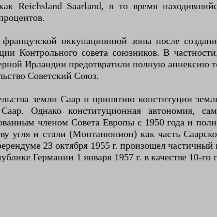
ак Reichsland Saarland, в то время находивший
процентов.
французской оккупационной зоны после создания
ции Контрольного совета союзников. В частност
ерной Ирландии предотвратили полную аннексию т
ельство Советский Союз.
льства земли Саар и принятию конституции земли
 Саар. Однако конституционная автономия, сам
ованным членом Совета Европы с 1950 года и полн
ву угля и стали (Монтанюнион) как часть Саарск
ферендуме 23 октября 1955 г. произошел частичный
блике Германии 1 января 1957 г. в качестве 10-го