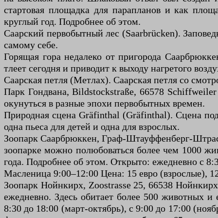
стартовая площадка для парапланов и как площ
круглый год. Подробнее об этом.
Саарский первобытный лес (Saarbrücken). Заповедн
самому себе.
Горящая гора недалеко от пригорода Саарбрюккена
тлеет сегодня и приводит к выходу нагретого возд
Саарская петля (Метлах). Саарская петля со смот
Парк Гондвана, Bildstockstraße, 66578 Schiffweil
окунуться в разные эпохи первобытных времен.
Природная сцена Gräfinthal (Gräfinthal). Сцена 
одна пьеса для детей и одна для взрослых.
Зоопарк Саарбрюккен, Граф-Штауффенберг-Штрасс
зоопарке можно полюбоваться более чем 1000 жив
года. Подробнее об этом. Открыто: ежедневно с 8:30 
Масленица 9:00–12:00 Цена: 15 евро (взрослые), 12
Зоопарк Нойнкирх, Zoostrasse 25, 66538 Нойнкирх
ежедневно. Здесь обитает более 500 животных и е
8:30 до 18:00 (март-октябрь), с 9:00 до 17:00 (нояб