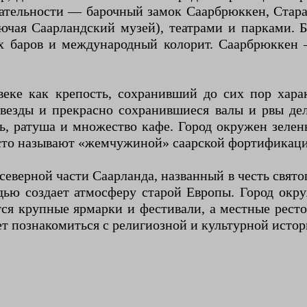
ательности — барочный замок Саарбрюккен, Стара
ючая Саарландский музей), театрами и парками. 
х баров и международный колорит. Саарбрюккен 
веке как крепость, сохранивший до сих пор хар
звезды и прекрасно сохранившиеся валы и рвы д
, ратуша и множество кафе. Город окружен зелен
часто называют «жемчужиной» саарской фортификац
еверной части Саарланда, названный в честь святог
ью создает атмосферу старой Европы. Город окр
ятся крупные ярмарки и фестивали, а местные рес
ет познакомиться с религиозной и культурной истор