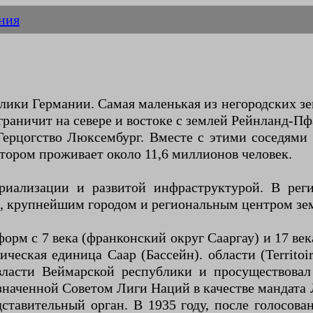
ния
ики Германии. Самая маленькая из негородских зем
граничит на севере и востоке с землей Рейнланд-Пф
Герцогство Люксембург. Вместе с этими соседями
тором проживает около 11,6 миллионов человек.
риализации и развитой инфраструктурой. В рег
, крупнейшим городом и региональным центром зе
м с 7 века (франконский округ Сааргау) и 17 век
ческая единица Саар (Бассейн). области (Territoire
власти Веймарской республики и просуществовал
наченной Советом Лиги Наций в качестве мандата Л
ставительный орган. В 1935 году, после голосова