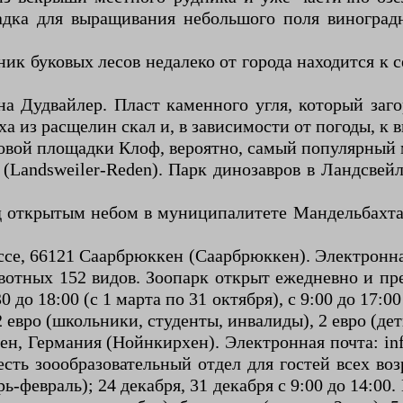
адка для выращивания небольшого поля виноградн
ик буковых лесов недалеко от города находится к 
 Дудвайлер. Пласт каменного угля, который загор
уха из расщелин скал и, в зависимости от погоды, к
ровой площадки Клоф, вероятно, самый популярный м
er (Landsweiler-Reden). Парк динозавров в Ландсве
под открытым небом в муниципалитете Мандельбахта
е, 66121 Саарбрюккен (Саарбрюккен). Электронная
отных 152 видов. Зоопарк открыт ежедневно и пре
до 18:00 (с 1 марта по 31 октября), с 9:00 до 17:00
 евро (школьники, студенты, инвалиды), 2 евро (дет
ен, Германия (Нойнкирхен). Электронная почта: i
сть зоообразовательный отдел для гостей всех во
рь-февраль); 24 декабря, 31 декабря с 9:00 до 14:00.