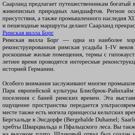
Саарланд предлагает путешественникам богатый 
живописных природных ландшафтов. Регион осо
присутствия, а также промышленного наследия XI
и пешеходные маршруты делают Саарланд прекрасн
Римская вилла Борг
Римская вилла Борг — одна из наиболее хоро
реконструированная римская усадьба I–IV веко
роскошные жилые помещения, термы с гипокаустом
летнее время проводятся интересные реконструкц
историей Германии.
Особого внимания заслуживают многие промышлен
Парк европейской культуры Блисбрюк-Райнхайм (P
поселения с баней римских времен. Эта выставк
ощущение пространства передается ультрасовр
месте также есть могила принцессы кельтских вре
Бергхальде в Энсдорфе (Bergehalde Duhamel; Saar
хребты Шварцвальда и Пфальцского леса. Вы такж
на высоком плато. Шлаковый отвал был создан и