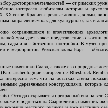
выбор достопримечательностей — от римских руин 
бенно интересен любителям истории и археоло
X–XX веков. Красивые речные долины, холмы, вин
ым направлением как для культурного, так и для а
шо сохранившихся и впечатляющих археологич
в нашей эры дает яркое представление о жизни р
, сады и хозяйственные постройки. В музее при 
ии и мероприятия. Римская вилла Борг — обязате
ные памятники Саара, а также его природные дос
arc archéologique européen de Bliesbruck-Reinh
а интересна тем, что на остатках стены показан
еменными деревянными конструкциями, которые о
мен.
louis). Отсюда открывается прекрасный вид на вс
е можете подняться на Саарполигон, памятник око
з вскрыши местного рудника и уже частично озе