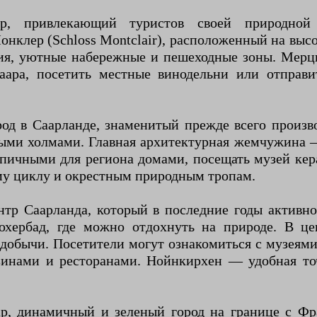
 привлекающий туристов своей природной 
нклер (Schloss Montclair), расположенный на выс
ния, уютные набережные и пешеходные зоны. Мерц
Саара, посетить местные винодельни или отправ
д в Саарланде, знаменитый прежде всего произво
ыми холмами. Главная архитектурная жемчужина — 
типичными для региона домами, посещать музей ке
му циклу и окрестным природным тропам.
 Саарланда, который в последние годы активно 
хербад, где можно отдохнуть на природе. В цен
обычи. Посетители могут ознакомиться с музеями
азинами и ресторанами. Нойнкирхен — удобная то
, динамичный и зеленый город на границе с Фр