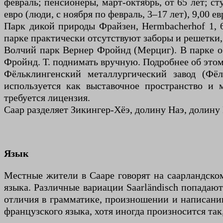
февраль; пенсионеры, март-октябрь, от 65 лет; сту
евро (люди, с ноября по февраль, 3–17 лет), 9,00 е
Парк дикой природы Фрайзен, Hermbacherhof 1, 
парке практически отсутствуют заборы и решетки
Волчий парк Вернер Фройнд (Мерциг). В парке о
Фройнд. Т. поднимать вручную. Подробнее об этом
Фёльклингенский металлургический завод (Фё
используется как выставочное пространство и 
требуется лицензия.
Саар разделяет Зикингер-Хёэ, долину Наэ, долин
Язык
Местные жители в Сааре говорят на саарландско
языка. Различные вариации Saarländisch попадаю
отличия в грамматике, произношении и написании 
французского языка, хотя иногда произносится так