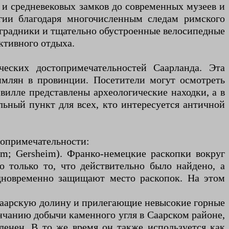
и средневековых замков до современных музеев и
гии благодаря многочисленным следам римского
оградники и тщательно обустроенные велосипедные
ктивного отдыха.
еских достопримечательностей Саарланда. Эта
имлян в провинции. Посетители могут осмотреть
вилле представлены археологические находки, а в
льный пункт для всех, кто интересуется античной
топримечательности:
eim; Gersheim). Франко-немецкие раскопки вокруг
о только то, что действительно было найдено, а
дновременно защищают место раскопок. На этом
ю Саарскую долину и прилегающие невысокие горные
нчанию добычи каменного угля в Саарском районе,
ленен. В то же время он также используется как