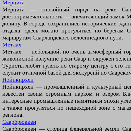
Мерцига
Мерцига — спокойный город на реке Саар,
достопримечательность — впечатляющий замок Мо
долину. В городе сохранились исторические зда
отдыха: здесь можно прогуляться по берегам 
маршрутам Саарландского велосипедного пути.
Метлах
Метлах — небольшой, но очень атмосферный горо
живописной излучине реки Саар и окружен зелен
Туристы любят гулять по старому центру с его 
служит отличной базой для экскурсий по Саарско
Нойнкирхен
Нойнкирхен — промышленный и культурный центр
известен своим огромным парком и озером Блю
интересные промышленные памятники эпохи углед
а также прогуляться по пешеходной зоне с маг
региона.
Саарбрюккен
Саарбрюккен — столица федеральной земли Саар