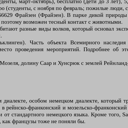
денты, март-октябрь), бесплатно (дети до 3 лет), 5,
вро (студенты, с ноября по февраль; пожилые люди, с 
66629 Фрайзен (Фрайзен). В парке дикой природ
, поэтому возможен тесный контакт с животными.
битают разные виды волков, который основал эксп
.
льклинген). Часть объекта Всемирного наследи
место проведения мероприятий. Подробнее об э
у Мозеля, долину Саар и Хунсрюк с землей Рейнла
м диалекте, особом немецком диалекте, который 
т в рейнско-франконский и мозельско-франконски
от стандартного немецкого языка. Кроме того, Sa
, как французы тоже не поняли бы.