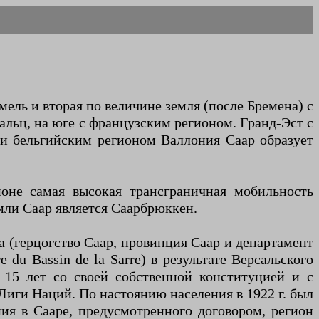
ель и вторая по величине земля (после Бремена) с
альц, на юге с французским регионом. Гранд-Эст с
 и бельгийским регионом Валлония Саар образует
ионе самая высокая трансграничная мобильность
мли Саар является Саарбрюккен.
а (герцогство Саар, провинция Саар и департамент
 du Bassin de la Sarre) в результате Версальского
 15 лет со своей собственной конституцией и с
иги Наций. По настоянию населения в 1922 г. был
ния в Сааре, предусмотренного договором, регион