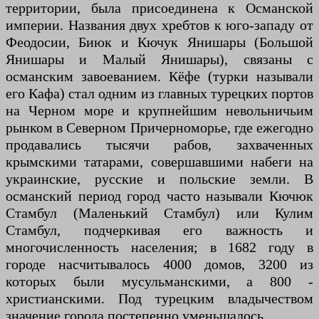
территории, была присоединена к Османской
империи. Названия двух хребтов к юго-западу от
Феодосии, Биюк и Кючук Янишары (Большой
Янишары и Малый Янишары), связаны с
османским завоеванием. Кёфе (турки называли
его Кафа) стал одним из главных турецких портов
на Черном море и крупнейшим невольничьим
рынком в Северном Причерноморье, где ежегодно
продавались тысячи рабов, захваченных
крымскими татарами, совершавшими набеги на
украинские, русские и польские земли. В
османский период город часто называли Кючюк
Стамбул (Маленький Стамбул) или Кулим
Стамбул, подчеркивая его важность и
многочисленность населения; в 1682 году в
городе насчитывалось 4000 домов, 3200 из
которых были мусульманскими, а 800 -
христианскими. Под турецким владычеством
значение города постепенно уменьшалось.