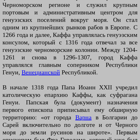
Черноморском регионе и служил крупным
портовым и административным центром для
генуэзских поселений вокруг моря. Он стал
одним из крупнейших рынков рабов в Европе. С
1266 года и далее, Каффа управлялась генуэзским
консулом, который с 1316 года отвечал за все
генуэзские черноморские колонии. Между 1204-
1261 и снова в 1296-1307, город Каффа
управлялся главным соперником Республики
Генуи,
Венецианской
Республикой.
В начале 1318 года Папа Иоанн XXII учредил
католическую епархию Каффы, как суфрагана
Генуи. Папская була (документ) назначения
первого епископа приписывал ему обширную
территорию: «от города
Варна
в Болгарии до
Сарей включительно по долготе и от Черного
моря до земли русинов на широте». Первым
епископом был Фра Героламо, который уже был