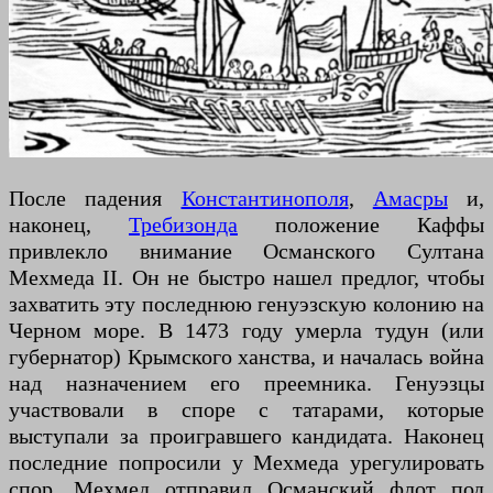
После падения
Константинополя
,
Амасры
и,
наконец,
Требизонда
положение Каффы
привлекло внимание Османского Султана
Мехмеда II. Он не быстро нашел предлог, чтобы
захватить эту последнюю генуэзскую колонию на
Черном море. В 1473 году умерла тудун (или
губернатор) Крымского ханства, и началась война
над назначением его преемника. Генуэзцы
участвовали в споре с татарами, которые
выступали за проигравшего кандидата. Наконец
последние попросили у Мехмеда урегулировать
спор. Мехмед отправил Османский флот под