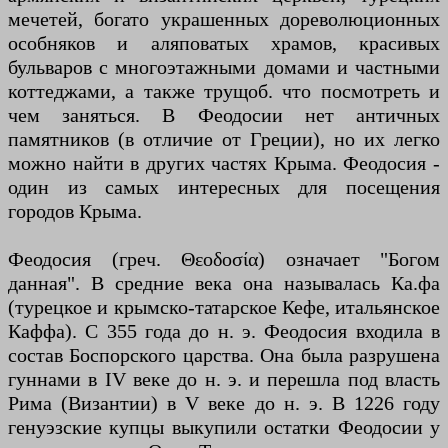
мечетей, богато украшенных дореволюционных
особняков и аляповатых храмов, красивых
бульваров с многоэтажными домами и частными
коттеджами, а также трущоб. что посмотреть и
чем заняться. В Феодосии нет античных
памятников (в отличие от Греции), но их легко
можно найти в других частях Крыма. Феодосия -
один из самых интересных для посещения
городов Крыма.
Феодосия (греч. Θεοδοσία) означает "Богом
данная". В средние века она называлась Ка.фа
(турецкое и крымско-татарское Кефе, итальянское
Каффа). С 355 года до н. э. Феодосия входила в
состав Боспорского царства. Она была разрушена
гуннами в IV веке до н. э. и перешла под власть
Рима (Византии) в V веке до н. э. В 1226 году
генуэзские купцы выкупили остатки Феодосии у