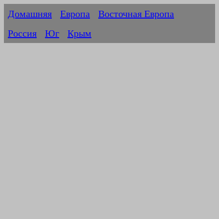
Домашняя
Европа
Восточная Европа
Россия
Юг
Крым