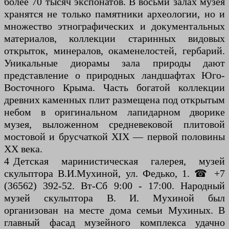
более 70 тысяч экспонатов. В восьми залах музея
хранятся не только памятники археологии, но и
множество этнографических и документальных
материалов, коллекции старинных видовых
открыток, минералов, окаменелостей, гербарий.
Уникальные диорамы зала природы дают
представление о природных ландшафтах Юго-
Восточного Крыма. Часть богатой коллекции
древних каменных плит размещена под открытым
небом в оригинальном лапидарном дворике
музея, выложенном средневековой плитовой
мостовой и брусчаткой XIX — первой половины
XX века.
4 Детская маринистическая галерея, музей
скульптора В.И.Мухиной, ул. Федько, 1. ☎ +7
(36562) 392-52. Вт-Сб 9:00 - 17:00. Народный
музей скульптора В. И. Мухиной был
организован на месте дома семьи Мухиных. В
главный фасад музейного комплекса удачно