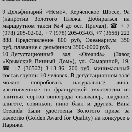
9 Дельфинарий «Немо», Керченское Шоссе, 9а
(напротив Золотого Пляжа. Добираться на
маршрутном такси №4 до ост. Причал). ☎ + 7
(978) 205-02-02, + 7 (978) 205-03-03, +7 (3656) 222
888. Представление 800 руб, Океанариум 350
руб, плавание с дельфином 3500-6000 руб.
10 Дегустационный зал «Oreanda» (Завод
«Крымский Винный Дом»), ул. Самариной, 19.
☎ +7 (36562) 3-13-86. 200 руб, мини­мальный
состав группы 10 человек. В дегус­тационном зале
можно попробовать натуральные вина,
изготовленные по французской технологии из
элитных сортов винограда сильванер, шардоне,
алиготе, совиньон, пино блан и других. Вина
Oreanda были удостоены Золото­го приза за
качество (Golden Award for Quality) на конкурсе в
Париже.