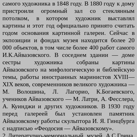
самого художника в 1848 году. В 1880 году к дому
пристроили огромный зал со стеклянным
потолком, в котором художник выставлял
картины и этот год официально принято считать
годом основания картинной галереи. Сейчас в
экпозиции и фондах музея находится более 20
000 объектов, в том числе более 400 работ самого
И.К.Айвазовского. В соседнем здании — доме
сестры художника собраны картины
Айвазовского на мифологическую и библейскую
темы, работы иностранных маринистов XVIII—
XIX веков, современников великого художника —
М. Волошина, Л. Лагорио, К.Богаевского,
учеников Айвазовского — М. Латри, А. Фесслера,
А. Куинджи и других художников. В 1930 году
перед галереей был установлен памятник
Айвазовскому работы скульптора И. Я. Гинцбурга
с надписью «Феодосия — Айвазовскому».
2 Литературно-мемориальный музей А.С.Грина,