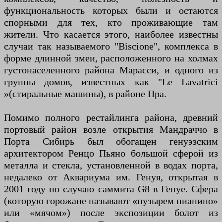
функциональность которых были и остаются
спорными для тех, кто проживающие там
жители. Что касается этого, наиболее известны
случаи так называемого "Biscione", комплекса в
форме длинной змеи, расположенного на холмах
густонаселенного района Марасси, и одного из
группы домов, известных как "Le Lavatrici
»(стиральные машины), в районе Пра.
Помимо полного рестайлинга района, древний
портовый район возле открытия Мандраччо в
Порта Сибирь был обогащен генуэзским
архитектором Ренцо Пьяно большой сферой из
металла и стекла, установленной в водах порта,
недалеко от Аквариума им. Генуя, открытая в
2001 году по случаю саммита G8 в Генуе. Сфера
(которую горожане называют «пузырем пианино»
или «мячом») после экспозиции болот из