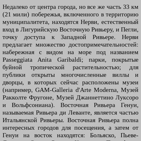
Недалеко от центра города, но все же часть 33 км
(21 мили) побережья, включенного в территорию
муниципалитета, находятся Нерви, естественный
вход в Лигурийскую Восточную Ривьеру, и Пегли,
точку доступа к Западной Ривьере. Нерви
предлагает множество достопримечательностей:
набережная с видом на море под названием
Passeggiata Anita Garibaldi; парки, покрытые
буйной тропической растительностью; для
публики открыты многочисленные виллы и
дворцы, в которых сейчас расположены музеи
(например, GAM-Galleria d'Arte Moderna, Музей
Ракколте Фругоне, Музей Джаннеттино Луксоро
и Вольфсониана). Восточная Ривьера Генуи,
называемая Ривьера ди Леванте, является частью
Итальянской Ривьеры. Восточная Ривьера полна
интересных городов для посещения, а затем от
Генуи на восток находятся: Больяско, Пьеве-