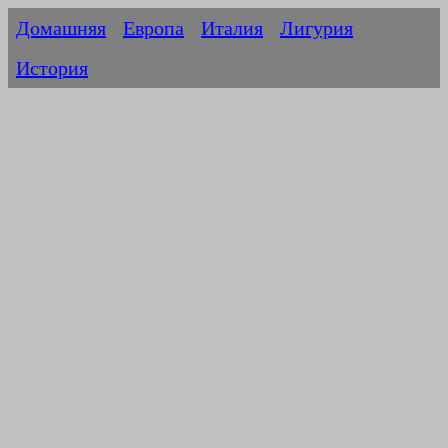
Домашняя
Европа
Италия
Лигурия
История