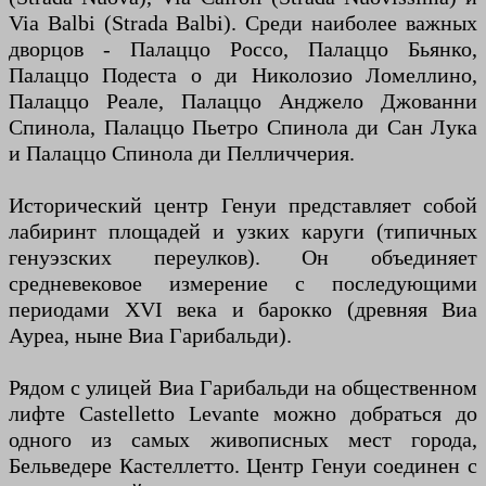
Via Balbi (Strada Balbi). Среди наиболее важных
дворцов - Палаццо Россо, Палаццо Бьянко,
Палаццо Подеста о ди Николозио Ломеллино,
Палаццо Реале, Палаццо Анджело Джованни
Спинола, Палаццо Пьетро Спинола ди Сан Лука
и Палаццо Спинола ди Пелличчерия.
Исторический центр Генуи представляет собой
лабиринт площадей и узких каруги (типичных
генуэзских переулков). Он объединяет
средневековое измерение с последующими
периодами XVI века и барокко (древняя Виа
Ауреа, ныне Виа Гарибальди).
Рядом с улицей Виа Гарибальди на общественном
лифте Castelletto Levante можно добраться до
одного из самых живописных мест города,
Бельведере Кастеллетто. Центр Генуи соединен с