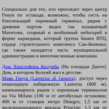
Специально для тех, кто проезжает через центр
Генуи по эстакаде, возможно, чтобы сесть на
близлежащий паромный терминал, рядом с
древним портом виден так называемый
Матитоне, спорный и необычный небоскреб в
форме карандаша, который группа башен ВТЦ,
сердце строительного комплекса Сан-Бениньо,
где также находится часть муниципальной
администрации и многочисленные компании.
Дом Христофора Колумба
(На площади Данте).
Дом, в котором Колумб жил в детстве.
Маяк Генуи (Lanterna di Genova)
, доступ через
пешеходную набережную Lanterna (800 м),
начинающуюся рядом с паромным терминалом
на Via Milano (100 м от автобусных остановок;
400 м от станции метро Dinegro; 1,5 км от
железнодорожного вокзала Principe; 1,5 км от