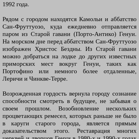
1992 года.
Рядом с городом находятся Камольи и аббатство
Сан-Фруттуозо, куда ежедневно отправляется
паром из Старой гавани (Порто-Антико) Генуи.
На морском дне перед аббатством Сан-Фруттуозо
изображен Христос Бездны. Из Старой гавани
можно добраться на лодке до других известных
приморских мест вокруг Генуи, таких как
Портофино или немного более отдаленные,
Леричи и Чинкве-Терре.
Возрожденная гордость вернула городу сознание
способности смотреть в будущее, не забывая о
своем прошлом. Возобновление нескольких
процветающих ремесел, которых раньше не было
в каруги старого города, является прямым
доказательством этого. Реставрация многих
церквей и дворцов Генуи в 1980-х и 1990-х годах