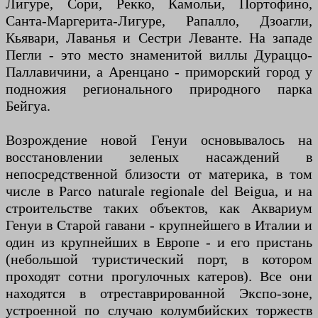
Лигуре, Сори, Рекко, Камольи, Портофино,
Санта-Маргерита-Лигуре, Рапалло, Дзоагли,
Кьявари, Лаванья и Сестри Леванте. На западе
Пегли - это место знаменитой виллы Дураццо-
Паллавичини, а Аренцано - приморский город у
подножия регионального природного парка
Бейгуа.
Возрождение новой Генуи основывалось на
восстановлении зеленых насаждений в
непосредственной близости от материка, в том
числе в Parco naturale regionale del Beigua, и на
строительстве таких объектов, как Аквариум
Генуи в Старой гавани - крупнейшего в Италии и
один из крупнейших в Европе - и его пристань
(небольшой туристический порт, в котором
проходят сотни прогулочных катеров). Все они
находятся в отреставрированной Экспо-зоне,
устроенной по случаю колумбийских торжеств