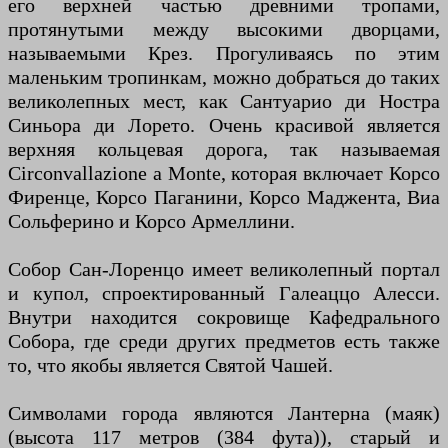
его верхней частью древними тропами,
протянутыми между высокими дворцами,
называемыми Крез. Прогуливаясь по этим
маленьким тропинкам, можно добраться до таких
великолепных мест, как Сантуарио ди Ностра
Синьора ди Лорето. Очень красивой является
верхняя кольцевая дорога, так называемая
Circonvallazione a Monte, которая включает Корсо
Фиренце, Корсо Паганини, Корсо Маджента, Виа
Сольферино и Корсо Армеллини.
Собор Сан-Лоренцо имеет великолепный портал
и купол, спроектированный Галеаццо Алесси.
Внутри находится сокровище Кафедрального
Собора, где среди других предметов есть также
то, что якобы является Святой Чашей.
Символами города являются Лантерна (маяк)
(высота 117 метров (384 фута)), старый и