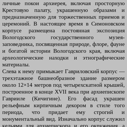
личные покои архиерея, включая просторную
Крестовую палату, украшенную образами и
предназначенную для торжественных приемов и
церемоний. В настоящее время в Симоновском
корпусе размещена постоянная экспозиция
Вологодского государственного музея-
заповедника, посвященная природе, флоре, фауне
и богатой истории Вологодского края, включая
археологические находки и этнографические
материалы.
Слева к нему примыкает Гавриловский корпус —
трехэтажное башнеобразное здание размером
около 12×14 метров под четырехскатной крышей,
построенное в конце XVII века при архиепископе
Гаврииле (Кичигине). Его фасад украшен
рельефным кирпичным декором в стиле того
периода, что придает ему строгий и
монументальный вид. Изначально корпус служил
кельями для архиепископа и его окружения, а