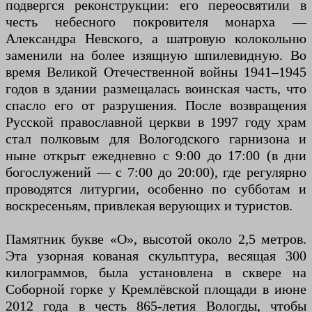
подвергся реконструкции: его переосвятили в
честь небесного покровителя монарха —
Александра Невского, а шатровую колокольню
заменили на более изящную шпилевидную. Во
время Великой Отечественной войны 1941–1945
годов в здании размещалась воинская часть, что
спасло его от разрушения. После возвращения
Русской православной церкви в 1997 году храм
стал полковым для Вологодского гарнизона и
ныне открыт ежедневно с 9:00 до 17:00 (в дни
богослужений — с 7:00 до 20:00), где регулярно
проводятся литургии, особенно по субботам и
воскресеньям, привлекая верующих и туристов.
Памятник букве «О», высотой около 2,5 метров.
Эта узорная кованая скульптура, весящая 300
килограммов, была установлена в сквере на
Соборной горке у Кремлёвской площади в июне
2012 года в честь 865-летия Вологды, чтобы