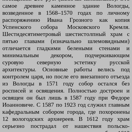
самое древнее каменное здание Вологды,
возведенное в 1568–1570 годах по личному
распоряжению Ивана Грозного как копия
Успенского собора Московского Кремля.
Шестидесятиметровый шестистолпный храм с
пятью главами (изначально шлемовидными)
отличается гладкими белеными стенами и
минимальным декором, подчеркивающим
суровую северную эстетику русской
архитектуры. Основные работы велись под
контролем царя, но после его внезапного отъезда
из Вологды в 1571 году собор остался без
росписей и освящения. Полностью достроен и
освящен он был лишь в 1587 году при Федоре
Иоанновиче. С 1587 по 1923 год служил главным
кафедральным собором города, где похоронены
12 вологодских архиереев. В 1612 году храм
серьезно пострадал от нашествия польско-