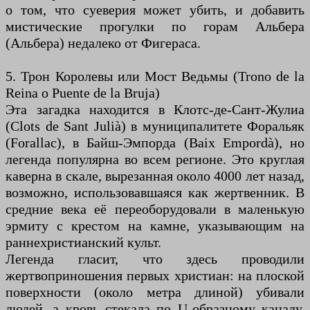
о том, что суеверия может убить, и добавить
мистические прогулки по горам Альбера
(Альбера) недалеко от Фигераса.
5. Трон Королевы или Мост Ведьмы (Trono de la
Reina o Puente de la Bruja)
Эта загадка находится в Клотс-де-Сант-Жулиа
(Clots de Sant Julià) в муниципалитете Форальяк
(Forallac), в Байш-Эмпорда (Baix Empordà), но
легенда популярна во всем регионе. Это круглая
каверна в скале, вырезанная около 4000 лет назад,
возможно, использовавшаяся как жертвенник. В
средние века её переоборудовали в маленькую
эрмиту с крестом на камне, указывающим на
раннехристианский культ.
Легенда гласит, что здесь проводили
жертвоприношения первых христиан: на плоской
поверхности (около метра длиной) убивали
людей, а кровь стекала по U-образному каналу.