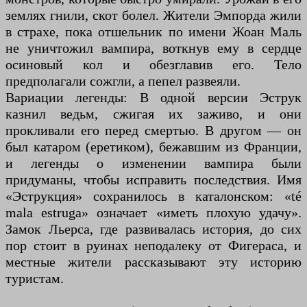
землях гнили, скот болел. Жители Эмпорда жили
в страхе, пока отшельник по имени Жоан Маль
не уничтожил вампира, воткнув ему в сердце
осиновый кол и обезглавив его. Тело
предполагали сожгли, а пепел развеяли.
Вариации легенды: В одной версии Эструк
казнил ведьм, сжигая их заживо, и они
прокливали его перед смертью. В другом — он
был катаром (еретиком), бежавшим из Франции,
и легенды о изменении вампира были
придуманы, чтобы исправить последствия. Имя
«Эструкция» сохранилось в каталонском: «té
mala estruga» означает «иметь плохую удачу».
Замок Льерса, где развивалась история, до сих
пор стоит в руинах неподалеку от Фигераса, и
местные жители рассказывают эту историю
туристам.