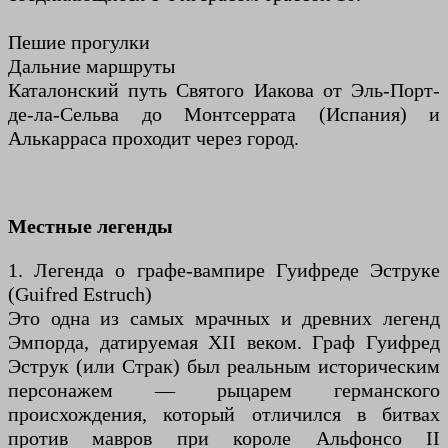
Пешие прогулки
Дальние маршруты
Каталонский путь Святого Иакова от Эль-Порт-
де-ла-Сельва до Монтсеррата (Испания) и
Алькарраса проходит через город.
Местные легенды
1. Легенда о графе-вампире Гуифреде Эструке
(Guifred Estruch)
Это одна из самых мрачных и древних легенд
Эмпорда, датируемая XII веком. Граф Гуифред
Эструк (или Страк) был реальным историческим
персонажем — рыцарем германского
происхождения, который отличился в битвах
против мавров при короле Альфонсо II