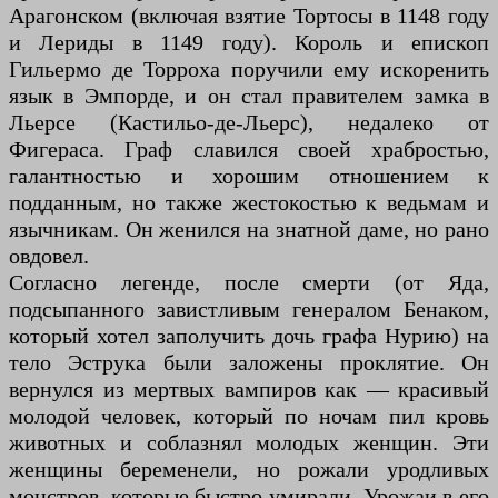
Арагонском (включая взятие Тортосы в 1148 году
и Лериды в 1149 году). Король и епископ
Гильермо де Торроха поручили ему искоренить
язык в Эмпорде, и он стал правителем замка в
Льерсе (Кастильо-де-Льерс), недалеко от
Фигераса. Граф славился своей храбростью,
галантностью и хорошим отношением к
подданным, но также жестокостью к ведьмам и
язычникам. Он женился на знатной даме, но рано
овдовел.
Согласно легенде, после смерти (от Яда,
подсыпанного завистливым генералом Бенаком,
который хотел заполучить дочь графа Нурию) на
тело Эструка были заложены проклятие. Он
вернулся из мертвых вампиров как — красивый
молодой человек, который по ночам пил кровь
животных и соблазнял молодых женщин. Эти
женщины беременели, но рожали уродливых
монстров, которые быстро умирали. Урожаи в его