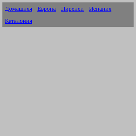
Домашняя
Европа
Пиренеи
Испания
Каталония