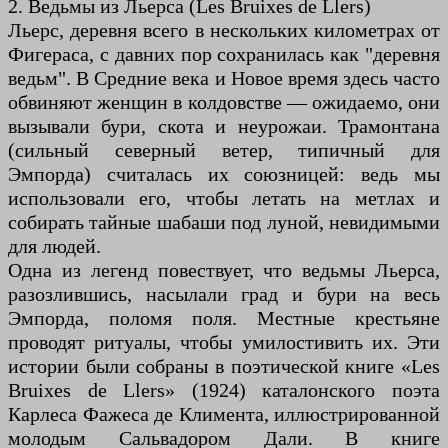
2. Ведьмы из Льерса (Les Bruixes de Llers)
Льерс, деревня всего в нескольких километрах от
Фигераса, с давних пор сохранилась как "деревня
ведьм". В Средние века и Новое время здесь часто
обвиняют женщин в колдовстве — ожидаемо, они
вызывали бури, скота и неурожаи. Трамонтана
(сильный северный ветер, типичный для
Эмпорда) считалась их союзницей: ведь мы
использовали его, чтобы летать на метлах и
собирать тайные шабаши под луной, невидимыми
для людей.
Одна из легенд повествует, что ведьмы Льерса,
разозлившись, насылали град и бури на весь
Эмпорда, поломя поля. Местные крестьяне
проводят ритуалы, чтобы умилостивить их. Эти
истории были собраны в поэтической книге «Les
Bruixes de Llers» (1924) каталонского поэта
Карлеса Фажеса де Климента, иллюстрированной
молодым Сальвадором Дали. В книге