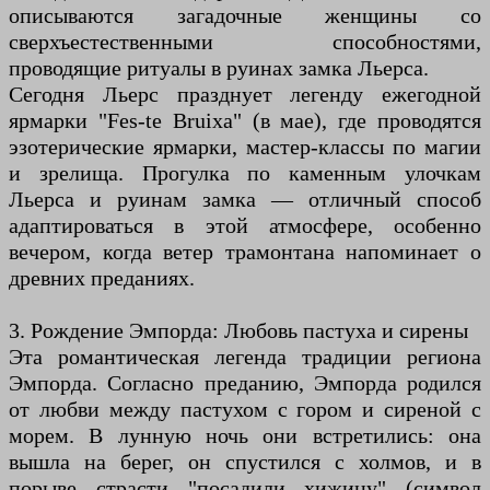
описываются загадочные женщины со
сверхъестественными способностями,
проводящие ритуалы в руинах замка Льерса.
Сегодня Льерс празднует легенду ежегодной
ярмарки "Fes-te Bruixa" (в мае), где проводятся
эзотерические ярмарки, мастер-классы по магии
и зрелища. Прогулка по каменным улочкам
Льерса и руинам замка — отличный способ
адаптироваться в этой атмосфере, особенно
вечером, когда ветер трамонтана напоминает о
древних преданиях.
3. Рождение Эмпорда: Любовь пастуха и сирены
Эта романтическая легенда традиции региона
Эмпорда. Согласно преданию, Эмпорда родился
от любви между пастухом с гором и сиреной с
морем. В лунную ночь они встретились: она
вышла на берег, он спустился с холмов, и в
порыве страсти "посадили хижину" (символ