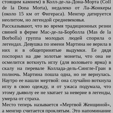
стоящим камнем) в Колл-де-ла-Дона-Морта (Coll
de la Dona Morta), недалеко от Ла-Жонкеры
(около 15 км от Фигераса). Менгир датируется
неолитом, но легендой средневековья.
Рассказывают, что во время традиционных резни
свиней в ферме Мас-де-ла-Борболла (Mas de la
Borbolla) группа молодых людей спорила о
легендах. Девушка по имени Мартина не верила в
них и в общепринятые выдумки. Ее дядя
поспорил на две золотые монеты, что она не
осмелится воткнуть иглу (для воловьего ярма) в
скалу на перевале Коллада-дель-Сингле-Гран в
полночь. Мартина пошла одна, но не вернулась.
Наутро ее нашли мертвой: она случайно воткнула
иглу в свою одежду, и от ужаса подумала, что
этому дьяволу ее не хватает за неверие в легенды,
умерла от страха.
Место теперь называется «Мертвой Женщиной»,
а менгир считается проклятым. Это напоминание