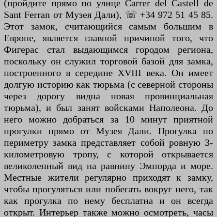
(пройдите прямо по улице Carrer del Castell de
Sant Ferran от Музея Дали), ☏ +34 972 51 45 85.
Этот замок, считающийся самым большим в
Европе, является главной причиной того, что
Фигерас стал выдающимся городом региона,
поскольку он служил торговой базой для замка,
построенного в середине XVIII века. Он имеет
долгую историю как тюрьма (с северной стороны
через дорогу видна новая провинциальная
тюрьма), и был занят войсками Наполеона. До
него можно добраться за 10 минут приятной
прогулки прямо от Музея Дали. Прогулка по
периметру замка представляет собой ровную 3-
километровую тропу, с которой открывается
великолепный вид на равнину Эмпорда и море.
Местные жители регулярно приходят к замку,
чтобы прогуляться или побегать вокруг него, так
как прогулка по нему бесплатна и он всегда
открыт. Интерьер также можно осмотреть, часы