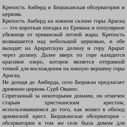
Крепость Амберд и Бюраканская обсерватория и
церковь
Крепость Амберд на южном склоне горы Арагац
— это короткая поездка из Еревана и популярное
убежище от ереванской летней жары. Крепость
возвышается над небольшой церковью, и обе
выходят на Араратскую долину и гору Арарат
через долину. Далее вверх по горе находится
красивое озеро, которое является отправной
точкой для восхождения на южную вершину горы
Арагац.
Не доходя до Амберда, село Бюракан предлагает
древнюю церковь Сурб Ованес.
Спрятанный за некоторыми домами, он отмечен
старым христианским крестом,
использовавшимся до того, как вошел в обиход
армянский крест. Бюраканская обсерватория -
обсерватория в том же селе была домом для