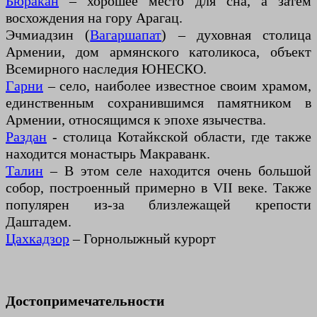
Бюракан
– хорошее место для сна, а затем
восхождения на гору Арагац.
Эчмиадзин (
Вагаршапат
) – духовная столица
Армении, дом армянского католикоса, объект
Всемирного наследия ЮНЕСКО.
Гарни
– село, наиболее известное своим храмом,
единственным сохранившимся памятником в
Армении, относящимся к эпохе язычества.
Раздан
- столица Котайкской области, где также
находится монастырь Макраванк.
Талин
– В этом селе находится очень большой
собор, построенный примерно в VII веке. Также
популярен из-за близлежащей крепости
Даштадем.
Цахкадзор
– Горнолыжный курорт
Достопримечательности