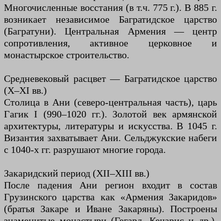
Многочисленные восстания (в т.ч. 775 г.). В 885 г.
возникает независимое Багратидское царство
(Багратуни). Центральная Армения — центр
сопротивления, активное церковное и
монастырское строительство.
Средневековый расцвет — Багратидское царство
(X–XI вв.)
Столица в Ани (северо-центральная часть), царь
Гагик I (990–1020 гг.). Золотой век армянской
архитектуры, литературы и искусства. В 1045 г.
Византия захватывает Ани. Сельджукские набеги
с 1040-х гг. разрушают многие города.
Закаридский период (XII–XIII вв.)
После падения Ани регион входит в состав
Грузинского царства как «Армения Закаридов»
(братья Закаре и Иване Закаряны). Построены
знаменитые монастыри (Гегард, Кечарис и др.).