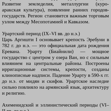
Развитие земледелия, металлургии (куро-
аракская культура), появление ранних городов-
государств. Регион становится важным торговым
узлом между Месопотамией и Кавказом.
Урартский период (IX–VI вв. до н.э.)
Царь Аргишти I основывает крепость Эребуни в
782 г. до н.э. — это официальная дата рождения
Еревана. Урарту (Биайнили) — мощное
государство с центром у озера Ван, но с сильным
влиянием на центральные районы. Построены
ирригационные системы, крепости, созданы
клинописные надписи. Падение Урарту в 590-х гг.
до н.э. от мидян и скифов. Урартское наследие
сильно повлияло на армянский язык, архитектуру
и религию.
Ахеменидский и эллинистический периоды (VI–
II вв. до н.э.)