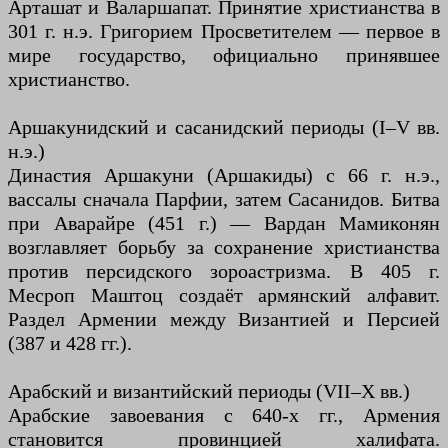
Арташат и Валаршапат. Принятие христианства в
301 г. н.э. Григорием Просветителем — первое в
мире государство, официально принявшее
христианство.
Аршакунидский и сасанидский периоды (I–V вв.
н.э.)
Династия Аршакуни (Аршакиды) с 66 г. н.э.,
вассалы сначала Парфии, затем Сасанидов. Битва
при Аварайре (451 г.) — Вардан Мамиконян
возглавляет борьбу за сохранение христианства
против персидского зороастризма. В 405 г.
Месроп Маштоц создаёт армянский алфавит.
Раздел Армении между Византией и Персией
(387 и 428 гг.).
Арабский и византийский периоды (VII–X вв.)
Арабские завоевания с 640-х гг., Армения
становится провинцией халифата.