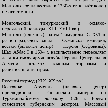
Монгольское нашествие в 1230-х гг. кладёт конец
независимости.
Монгольский, тимуридский и османо-
персидский периоды (XIII–XVIII вв.)
Монголы (ильханы), затем Тимуриды. С XVI в.
регион разделён: запад — Османская империя,
восток (включая центр) — Персия (Сефевиды).
Шах Аббас I в 1604 г. насильственно переселяет
десятки тысяч армян вглубь Персии. Центральная
Армения остаётся важным торговым и
религиозным центром.
Русский период (XIX–XX вв.)
Восточная Армения (включая центр)
присоединена к Российской империи по
Туркманчайскому договору 1828 г. Ереван
становится губернским центром. Массовый