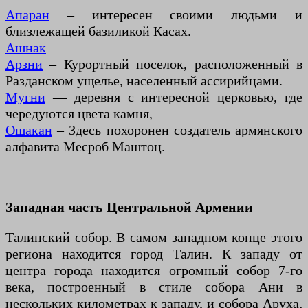
Апаран
– интересен своими людьми и
близлежащей базиликой Касах.
Ашнак
Арзни
– Курортный поселок, расположенный в
Разданском ущелье, населенный ассирийцами.
Мугни
— деревня с интересной церковью, где
чередуются цвета камня,
Ошакан
– Здесь похоронен создатель армянского
алфавита Месроб Маштоц.
Западная часть Центральной Армении
Талинский собор. В самом западном конце этого
региона находится город Талин. К западу от
центра города находится огромный собор 7-го
века, построенный в стиле собора Ани в
нескольких километрах к западу, и собора Аруха,