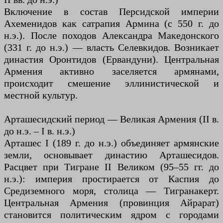
Включение в состав Персидской империи
Ахеменидов как сатрапия Армина (с 550 г. до
н.э.). После походов Александра Македонского
(331 г. до н.э.) — власть Селевкидов. Возникает
династия Оронтидов (Ервандуни). Центральная
Армения активно заселяется армянами,
происходит смешение эллинистической и
местной культур.
Арташесидский период — Великая Армения (II в.
до н.э. – I в. н.э.)
Арташес I (189 г. до н.э.) объединяет армянские
земли, основывает династию Арташесидов.
Расцвет при Тигране II Великом (95–55 гг. до
н.э.): империя простирается от Каспия до
Средиземного моря, столица — Тигранакерт.
Центральная Армения (провинция Айрарат)
становится политическим ядром с городами