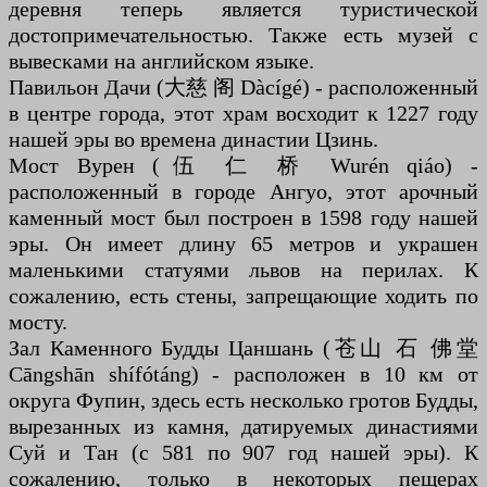
деревня теперь является туристической
достопримечательностью. Также есть музей с
вывесками на английском языке.
Павильон Дачи (大慈 阁 Dàcígé) - расположенный
в центре города, этот храм восходит к 1227 году
нашей эры во времена династии Цзинь.
Мост Вурен (伍 仁 桥 Wurén qiáo) -
расположенный в городе Ангуо, этот арочный
каменный мост был построен в 1598 году нашей
эры. Он имеет длину 65 метров и украшен
маленькими статуями львов на перилах. К
сожалению, есть стены, запрещающие ходить по
мосту.
Зал Каменного Будды Цаншань (苍山 石 佛堂
Cāngshān shífótáng) - расположен в 10 км от
округа Фупин, здесь есть несколько гротов Будды,
вырезанных из камня, датируемых династиями
Суй и Тан (с 581 по 907 год нашей эры). К
сожалению, только в некоторых пещерах