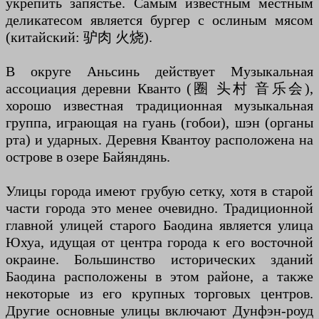
укрепить запястье. Самым известным местным
деликатесом является бургер с ослиным мясом
(китайский: 驴肉 火烧).
В округе Аньсинь действует Музыкальная
ассоциация деревни Кванто (圈 头村 音乐会),
хорошо известная традиционная музыкальная
группа, играющая на гуань (гобои), шэн (органы
рта) и ударных. Деревня Квантоу расположена на
острове в озере Байяндянь.
Улицы города имеют грубую сетку, хотя в старой
части города это менее очевидно. Традиционной
главной улицей старого Баодина является улица
Юхуа, идущая от центра города к его восточной
окраине. Большинство исторических зданий
Баодина расположены в этом районе, а также
некоторые из его крупных торговых центров.
Другие основные улицы включают Дунфэн-роуд