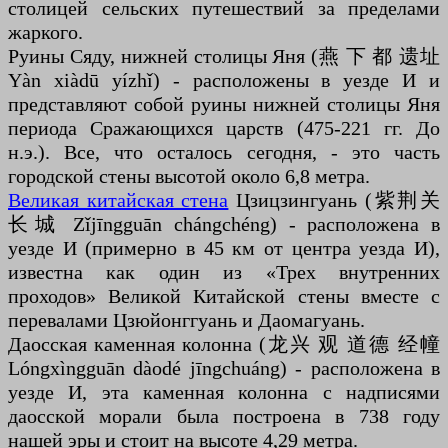
столицей сельских путешествий за пределами
жаркого.
Руины Сяду, нижней столицы Яня (燕 下 都 遗址
Yàn xiàdū yízhǐ) - расположены в уезде И и
представляют собой руины нижней столицы Яня
периода Сражающихся царств (475-221 гг. До
н.э.). Все, что осталось сегодня, - это часть
городской стены высотой около 6,8 метра.
Великая китайская стена
Цзицзингуань (紫荆关
长城 Zǐjīngguān chángchéng) - расположена в
уезде И (примерно в 45 км от центра уезда И),
известна как один из «Трех внутренних
проходов» Великой Китайской стены вместе с
перевалами Цзюйонггуань и Даомагуань.
Даосская каменная колонна (龙兴 观 道德 经幢
Lóngxìngguān dàodé jīngchuáng) - расположена в
уезде И, эта каменная колонна с надписями
даосской морали была построена в 738 году
нашей эры и стоит на высоте 4,29 метра.