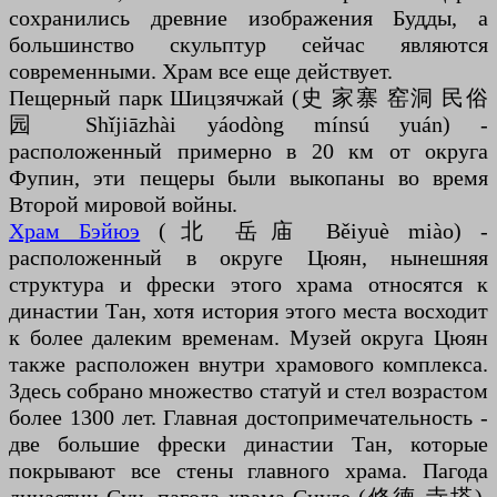
сохранились древние изображения Будды, а
большинство скульптур сейчас являются
современными. Храм все еще действует.
Пещерный парк Шицзячжай (史 家寨 窑洞 民俗
园 Shǐjiāzhài yáodòng mínsú yuán) -
расположенный примерно в 20 км от округа
Фупин, эти пещеры были выкопаны во время
Второй мировой войны.
Храм Бэйюэ
(北 岳庙 Běiyuè miào) -
расположенный в округе Цюян, нынешняя
структура и фрески этого храма относятся к
династии Тан, хотя история этого места восходит
к более далеким временам. Музей округа Цюян
также расположен внутри храмового комплекса.
Здесь собрано множество статуй и стел возрастом
более 1300 лет. Главная достопримечательность -
две большие фрески династии Тан, которые
покрывают все стены главного храма. Пагода