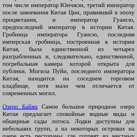
том числе император Юнчжэн, третий император
после завоевания Китая Цин, правивший в эпоху
процветания, и император Гуансю,
предпоследний император в истории Китая.
Гробница императора Гуансю, последняя
имперская гробница, построенная в истории
Китая, была единственной из четырех
разграбленных и, следовательно, единственной,
погребальная камера которой открыта для
публики. Могила Пуйи, последнего императора
Китая, находится на соседнем торговом
кладбище, хотя мало чем отличается от
современных могил.
Озеро Байян
Самое большое природное озеро
Китая предлагает спокойные водные виды и
обширные сады лотоса. Лодки доступны для
небольших групп, а на некоторых островах на
озере есть рестораны, где готовят из местных