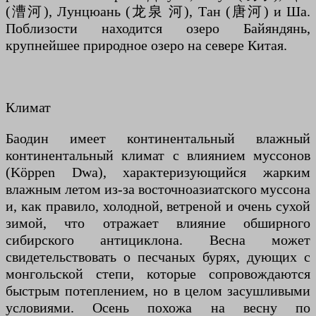
(漕河), Лунцюань (龙泉 河), Тан (唐河) и Ша.
Поблизости находится озеро Байяндянь,
крупнейшее природное озеро на севере Китая.
Климат
Баодин имеет континентальный влажный
континентальный климат с влиянием муссонов
(Köppen Dwa), характеризующийся жарким
влажным летом из-за восточноазиатского муссона
и, как правило, холодной, ветреной и очень сухой
зимой, что отражает влияние обширного
сибирского антициклона. Весна может
свидетельствовать о песчаных бурях, дующих с
монгольской степи, которые сопровождаются
быстрым потеплением, но в целом засушливыми
условиями. Осень похожа на весну по