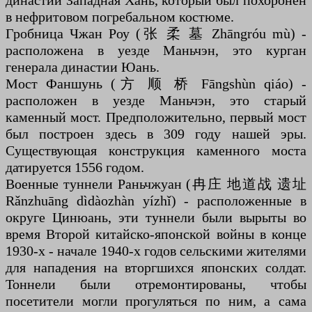
династии Западная Хань, который был похоронен
в нефритовом погребальном костюме.
Гробница Чжан Роу (张 柔 墓 Zhāngróu mù) -
расположена в уезде Маньчэн, это курган
генерала династии Юань.
Мост Фаншунь (方 顺 桥 Fāngshùn qiáo) -
расположен в уезде Маньчэн, это старый
каменный мост. Предположительно, первый мост
был построен здесь в 309 году нашей эры.
Существующая конструкция каменного моста
датируется 1556 годом.
Военные туннели Раньчжуан (冉庄 地道战 遗址
Rǎnzhuāng dìdàozhàn yízhǐ) - расположенные в
округе Цинюань, эти туннели были вырыты во
время Второй китайско-японской войны в конце
1930-х - начале 1940-х годов сельскими жителями
для нападения на вторгшихся японских солдат.
Тоннели были отремонтированы, чтобы
посетители могли прогуляться по ним, а сама