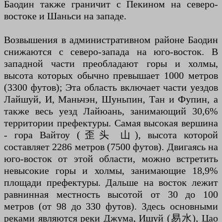
Баодин также граничит с Пекином на северо-
востоке и Шаньси на западе.
Возвышения в административном районе Баодин
снижаются с северо-запада на юго-восток. В
западной части преобладают горы и холмы,
высота которых обычно превышает 1000 метров
(3300 футов); Эта область включает части уездов
Лайшуй, И, Маньчэн, Шуньпин, Тан и Фупин, а
также весь уезд Лайюань, занимающий 30,6%
территории префектуры. Самая высокая вершина
- гора Вайтоу (歪头 山), высота которой
составляет 2286 метров (7500 футов). Двигаясь на
юго-восток от этой области, можно встретить
невысокие горы и холмы, занимающие 18,9%
площади префектуры. Дальше на восток лежит
равнинная местность высотой от 30 до 100
метров (от 98 до 330 футов). Здесь основными
реками являются реки Джума, Ишуй (易水), Цао