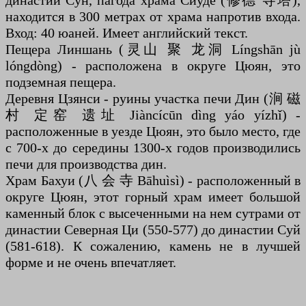
династии Сун, пагода храма Сиуде (修德 寺塔),
находится в 300 метрах от храма напротив входа.
Вход: 40 юаней. Имеет английский текст.
Пещера Линшань (灵山 聚 龙洞 Língshān jù
lóngdòng) - расположена в округе Цюян, это
подземная пещера.
Деревня Цзянси - руины участка печи Дин (涧 磁
村 定窑 遗址 Jiàncícūn dìng yáo yízhǐ) -
расположенные в уезде Цюян, это было место, где
с 700-х до середины 1300-х годов производились
печи для производства дин.
Храм Бахуи (八 会 寺 Bāhuìsì) - расположенный в
округе Цюян, этот горный храм имеет большой
каменный блок с высеченными на нем сутрами от
династии Северная Ци (550-577) до династии Суй
(581-618). К сожалению, камень не в лучшей
форме и не очень впечатляет.