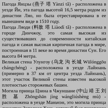
Пагода Янцзы (燕子 塔 Yànzi tǎ) - расположена в
уезде Йи, эта пагода высотой 16,5 метра родом из
династии Ляо, но была отреставрирована в ее
нынешнем виде в 1510 году.
Пагода Ляоди (料敌 塔 Liàodí tǎ) - расположена в
городе Динчжоу, это самая высокая из
существовавших до современности китайская
пагода и самая высокая кирпичная пагода в мире,
построенная в 11 веке во время династии Сун. Его
высота 84 метра.
Великая стена Улунгоу (乌龙 沟 长城 Wūlónggōu
chángchéng) - расположена в уезде Лайюань
(примерно в 37 км от центра уезда Лайюань),
этот участок Великой стены известен высокой
плотностью сторожевых башен.
Могила принца Цзина в Чжуншане (中山 靖 王 刘
胜 墓 Zhōngshān jìng wángliúshèng mù) -
расположена в уезде Маньчэн, это могила принца