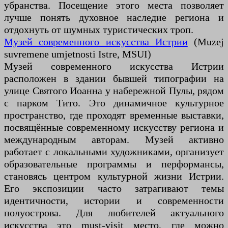
убранства. Посещение этого места позволяет
лучше понять духовное наследие региона и
отдохнуть от шумных туристических троп.
Музей современного искусства Истрии
(Muzej
suvremene umjetnosti Istre, MSUI)
Музей современного искусства Истрии
расположен в здании бывшей типографии на
улице Святого Иоанна у набережной Пулы, рядом
с парком Тито. Это динамичное культурное
пространство, где проходят временные выставки,
посвящённые современному искусству региона и
международным авторам. Музей активно
работает с локальными художниками, организует
образовательные программы и перформансы,
становясь центром культурной жизни Истрии.
Его экспозиции часто затрагивают темы
идентичности, истории и современности
полуострова. Для любителей актуального
искусства это must-visit место, где можно