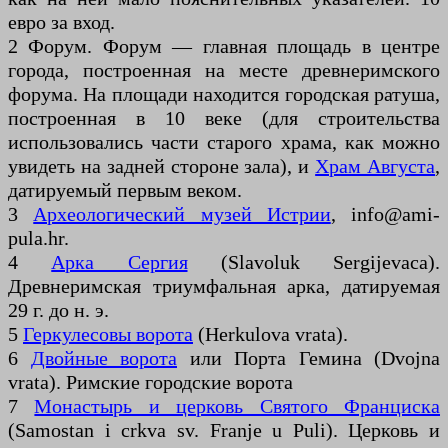
евро за вход.
2 Форум. Форум — главная площадь в центре
города, построенная на месте древнеримского
форума. На площади находится городская ратуша,
построенная в 10 веке (для строительства
использовались части старого храма, как можно
увидеть на задней стороне зала), и
Храм Августа
,
датируемый первым веком.
3
Археологический музей Истрии
, info@ami-
pula.hr.
4
Арка Сергия
(Slavoluk Sergijevaca).
Древнеримская триумфальная арка, датируемая
29 г. до н. э.
5
Геркулесовы ворота
(Herkulova vrata).
6
Двойные ворота
или Порта Гемина (Dvojna
vrata). Римские городские ворота
7
Монастырь и церковь Святого Франциска
(Samostan i crkva sv. Franje u Puli). Церковь и