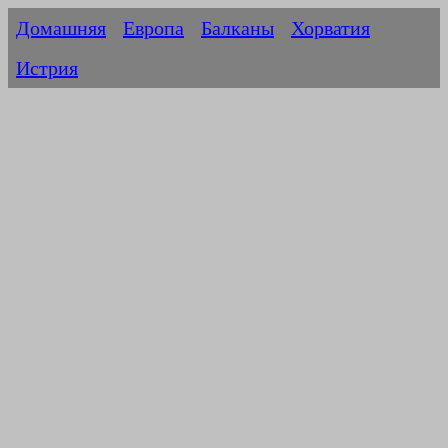
Домашняя
Европа
Балканы
Хорватия
Истрия