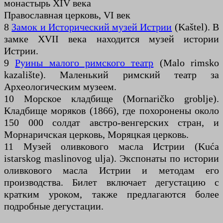
монастырь XIV века
Православная церковь, VI век
8
Замок и Исторический музей Истрии
(Kaštel). В
замке XVII века находится музей истории
Истрии.
9
Руины малого римского театр
(Malo rimsko
kazalište). Маленький римский театр за
Археологическим музеем.
10 Морское кладбище (Mornaričko groblje).
Кладбище моряков (1866), где похоронены около
150 000 солдат австро-венгерских стран, и
Морнаричская церковь, Моряцкая церковь.
11 Музей оливкового масла Истрии (Kuća
istarskog maslinovog ulja). Экспонаты по истории
оливкового масла Истрии и методам его
производства. Билет включает дегустацию с
кратким уроком, также предлагаются более
подробные дегустации.