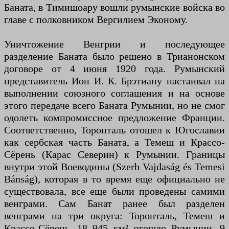
Баната, в Тимишоару вошли румынские войска во
главе с полковником Вергилием Эконому.
Уничтожение Венгрии и последующее
разделение Баната было решено в Трианонском
договоре от 4 июня 1920 года. Румынский
представитель Ион И. К. Брэтиану настаивал на
выполнении союзного соглашения и на основе
этого передаче всего Баната Румынии, но не смог
одолеть компромиссное предложение Франции.
Соответственно, Торонталь отошел к Югославии
как сербская часть Баната, а Темеш и Крассо-
Сёрень (Карас Северин) к Румынии. Границы
внутри этой Воеводины (Szerb Vajdaság és Temesi
Bánság), которая в то время еще официально не
существовала, все еще были проведены самими
венграми. Сам Банат ранее был разделен
венграми на три округа: Торонталь, Темеш и
Крассо-Сёрень. 18 945 км² отошло Румынии, 9