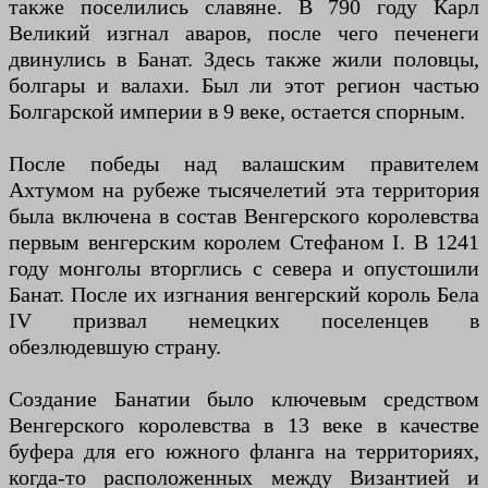
также поселились славяне. В 790 году Карл
Великий изгнал аваров, после чего печенеги
двинулись в Банат. Здесь также жили половцы,
болгары и валахи. Был ли этот регион частью
Болгарской империи в 9 веке, остается спорным.
После победы над валашским правителем
Ахтумом на рубеже тысячелетий эта территория
была включена в состав Венгерского королевства
первым венгерским королем Стефаном I. В 1241
году монголы вторглись с севера и опустошили
Банат. После их изгнания венгерский король Бела
IV призвал немецких поселенцев в
обезлюдевшую страну.
Создание Банатии было ключевым средством
Венгерского королевства в 13 веке в качестве
буфера для его южного фланга на территориях,
когда-то расположенных между Византией и