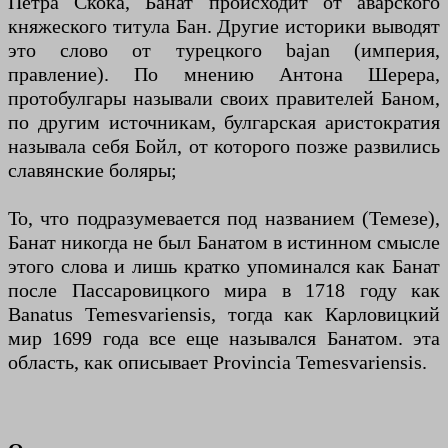
Петра Скока, Банат происходит от аварского
княжеского титула Бан. Другие историки выводят
это слово от турецкого bajan (империя,
правление). По мнению Антона Шерера,
протобулгары называли своих правителей Баном,
по другим источникам, булгарская аристократия
называла себя Бойл, от которого позже развились
славянские боляры;
То, что подразумевается под названием (Темезе),
Банат никогда не был Банатом в истинном смысле
этого слова и лишь кратко упоминался как Банат
после Пассаровицкого мира в 1718 году как
Banatus Temesvariensis, тогда как Карловицкий
мир 1699 года все еще назывался Банатом. эта
область, как описывает Provincia Temesvariensis.