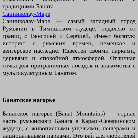
традициями Баната.
Санниколау-Маре
Санниколау-Маре — самый западный город
Румынии в Тимишском жудеце, недалеко от
границ с Венгрией и Сербией. Имеет богатую
историю с римских времен, немецкое и
венгерское наследие. Известен своими парками,
церквями и спокойной атмосферой. Отличная
точка для приграничных поездок и знакомства с
мультикультурным Банатом.
Банатское нагорье
Банатское нагорье (Banat Mountains) — горная
часть румынского Баната в Караш-Северинском
жудеце, с живописными ущельями, пещерами и
национальными парками. Это рай для любителей