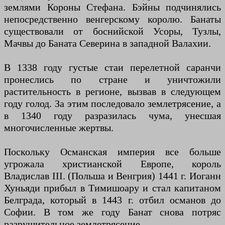
землями Короны Стефана. Бэйны подчинялись
непосредственно венгерскому королю. Банаты
существовали от боснийской Усоры, Тузлы,
Мачвы до Баната Северина в западной Валахии.
В 1338 году густые стаи перелетной саранчи
пронеслись по стране и уничтожили
растительность в регионе, вызвав в следующем
году голод. За этим последовало землетрясение, а
в 1340 году разразилась чума, унесшая
многочисленные жертвы.
Поскольку Османская империя все больше
угрожала христианской Европе, король
Владислав III. (Польша и Венгрия) 1441 г. Иоганн
Хуньяди прибыл в Тимишоару и стал капитаном
Белграда, который в 1443 г. отбил османов до
Софии. В том же году Банат снова потряс
разрушительное землетрясение.