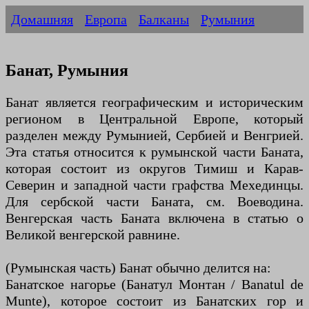
Домашняя
Европа
Балканы
Румыния
Банат, Румыния
Банат является географическим и историческим
регионом в Центральной Европе, который
разделен между Румынией, Сербией и Венгрией.
Эта статья относится к румынской части Баната,
которая состоит из округов Тимиш и Карав-
Северин и западной части графства Мехединцы.
Для сербской части Баната, см. Воеводина.
Венгерская часть Баната включена в статью о
Великой венгерской равнине.
(Румынская часть) Банат обычно делится на:
Банатское нагорье (Банатул Монтан / Banatul de
Munte), которое состоит из Банатских гор и