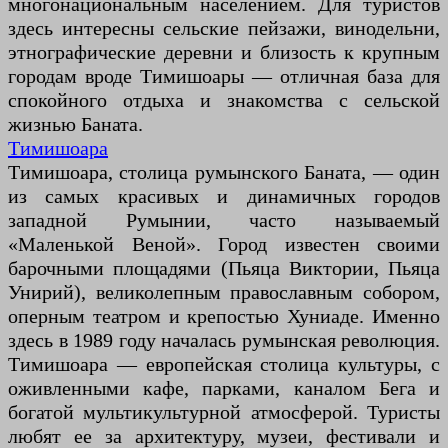
многонациональным населением. Для туристов
здесь интересны сельские пейзажи, винодельни,
этнографические деревни и близость к крупным
городам вроде Тимишоары — отличная база для
спокойного отдыха и знакомства с сельской
жизнью Баната.
Тимишоара
Тимишоара, столица румынского Баната, — один
из самых красивых и динамичных городов
западной Румынии, часто называемый
«Маленькой Веной». Город известен своими
барочными площадями (Пьяца Виктории, Пьяца
Унирий), великолепным православным собором,
оперным театром и крепостью Хуниаде. Именно
здесь в 1989 году началась румынская революция.
Тимишоара — европейская столица культуры, с
оживленными кафе, парками, каналом Бега и
богатой мультикультурной атмосферой. Туристы
любят ее за архитектуру, музеи, фестивали и