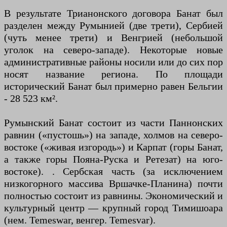
В результате Трианонского договора Банат был
разделен между Румынией (две трети), Сербией
(чуть менее трети) и Венгрией (небольшой
уголок на северо-западе). Некоторые новые
административные районы носили или до сих пор
носят название региона. По площади
исторический Банат был примерно равен Бельгии
- 28 523 км².
Румынский Банат состоит из части Паннонских
равнин («пустошь») на западе, холмов на северо-
востоке («живая изгородь») и Карпат (горы Банат,
а также горы Пояна-Руска и Ретезат) на юго-
востоке). . Сербская часть (за исключением
низкогорного массива Вршачке-Планина) почти
полностью состоит из равнины. Экономический и
культурный центр — крупный город Тимишоара
(нем. Temeswar, венгер. Temesvar).