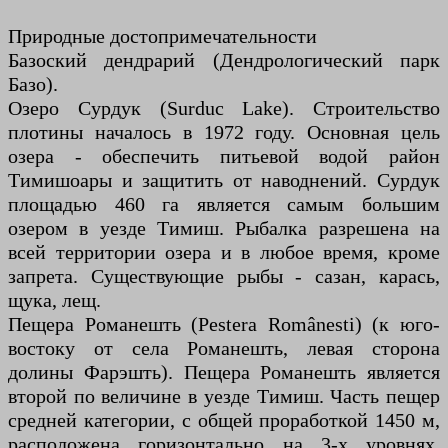
Природные достопримечательности
Базоский дендрарий (Дендрологический парк
Базо).
Озеро Сурдук (Surduc Lake). Строительство
плотины началось в 1972 году. Основная цель
озера - обеспечить питьевой водой район
Тимишоары и защитить от наводнений. Сурдук
площадью 460 га является самым большим
озером в уезде Тимиш. Рыбалка разрешена на
всей территории озера и в любое время, кроме
запрета. Существующие рыбы - сазан, карась,
щука, лещ.
Пещера Романешть (Pestera Românesti) (к юго-
востоку от села Романешть, левая сторона
долины Фарэшть). Пещера Романешть является
второй по величине в уезде Тимиш. Часть пещер
средней категории, с общей проработкой 1450 м,
расположена горизонтально на 3-х уровнях.