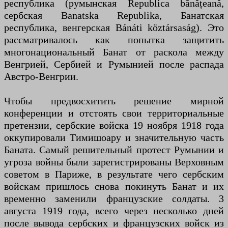
республика (румынская Republica bănățeană,
сербская Banatska Republika, Банатская
республика, венгерская Bánáti köztársaság). Это
рассматривалось как попытка защитить
многонациональный Банат от раскола между
Венгрией, Сербией и Румынией после распада
Австро-Венгрии.
Чтобы предвосхитить решение мирной
конференции и отстоять свои территориальные
претензии, сербские войска 19 ноября 1918 года
оккупировали Тимишоару и значительную часть
Баната. Самый решительный протест Румынии и
угроза войны были зарегистрированы Верховным
советом в Париже, в результате чего сербским
войскам пришлось снова покинуть Банат и их
временно заменили французские солдаты. 3
августа 1919 года, всего через несколько дней
после вывода сербских и французских войск из