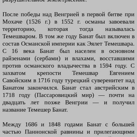
После победы над Венгрией в первой битве при
Мохаче (1526 г.) в 1552 г. османы завоевали
территорию, которая тогда называлась
Темешваром. В том же году Банат был включен в
состав Османской империи как Эялет Темешвара.
С 16 века Банат был населен в основном
райзенами (сербами) и влахами, восставшими
против османского владычества в 1594 году. С
захватом крепости Темешвар Евгением
Савойским в 1716 году турецкий суверенитет над
Банатом закончился. Банат стал австрийским в
1718 году (Пассаровицкий мир) — почти на
двадцать лет позже Венгрии — и получил
название Темешер Банат.
Между 1686 и 1848 годами Банат с большей
частью Паннонской равнины и прилегающими