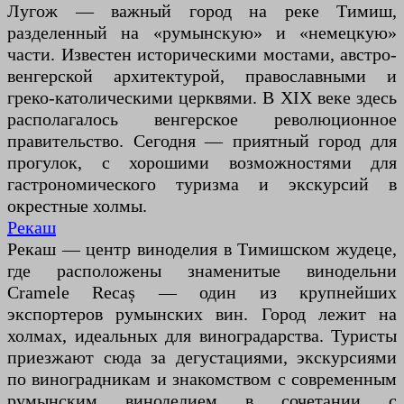
Лугож — важный город на реке Тимиш,
разделенный на «румынскую» и «немецкую»
части. Известен историческими мостами, австро-
венгерской архитектурой, православными и
греко-католическими церквями. В XIX веке здесь
располагалось венгерское революционное
правительство. Сегодня — приятный город для
прогулок, с хорошими возможностями для
гастрономического туризма и экскурсий в
окрестные холмы.
Рекаш
Рекаш — центр виноделия в Тимишском жудеце,
где расположены знаменитые винодельни
Cramele Recaș — один из крупнейших
экспортеров румынских вин. Город лежит на
холмах, идеальных для виноградарства. Туристы
приезжают сюда за дегустациями, экскурсиями
по виноградникам и знакомством с современным
румынским виноделием в сочетании с