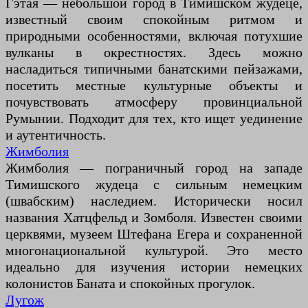
Гэтая — небольшой город в Тимишском жудеце,
известный своим спокойным ритмом и
природными особенностями, включая потухшие
вулканы в окрестностях. Здесь можно
насладиться типичными банатскими пейзажами,
посетить местные культурные объекты и
почувствовать атмосферу провинциальной
Румынии. Подходит для тех, кто ищет уединение
и аутентичность.
Жимболия
Жимболия — пограничный город на западе
Тимишского жудеца с сильным немецким
(швабским) наследием. Исторически носил
названия Хатцфельд и Зомболя. Известен своими
церквями, музеем Штефана Егера и сохраненной
многонациональной культурой. Это место
идеально для изучения истории немецких
колонистов Баната и спокойных прогулок.
Лугож