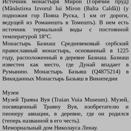
Источник монастыря Мирон (Горячий пруд)
(Mănăstirea Izvorul lui Miron (Balta Caldă)) (у
подножия гор Пояна Руска, 1 км от дороги,
ведущей из Романешть в Томешть). В нем есть
источник термальной воды с постоянной
температурой 18°C.
Монастырь Базиаш Средневековый сербский
православный монастырь, основанный в 1225
году, расположенный в деревне Базиаш. Базиаш
известен как место, где Дунай впадает в
Румынию. Монастырь Базьяш (Q4875214) в
Викиданных Монастырь Базьяш в Википедии
Музеи
Музей Траяна Вуя (Traian Vuia Museum). Музей,
посвященный Траяну Вуя, изобретателю и
пионеру авиации, в деревне, где он родился
(теперь названной в его честь).
Мемориальный дом Николауса Ленау.