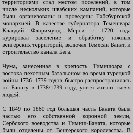
территориями стал местом поселений, в том
числе нескольких швабских кампаний, которые
были организованы и проведены Габсбургской
монархией. В качестве губернатора Темешвара
Клавдий Флоримунд Мерси с 1720 года
курировал заселение и обработку южных
венгерских территорий, включая Темесан Банат, и
строительство канала Бега.
Чума, занесенная в крепость Тимишоара с
востока пехотным батальоном во время турецкой
войны 1736–1739 годов, быстро распространилась
по Банату в 1738/1739 году, унеся жизни тысяч
людей.
С 1849 по 1860 год большая часть Баната была
частью его собственной коронной земли,
Сербского воеводства и Тимиш-Баната, которые
были отделены от Венгерского королевства. В