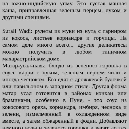
на южно-индийскую упму. Это густая манная
каша, приправленная зеленым перцем, луком и
другими специями.
Surali Wadi: рулеты из муки из нута с гарниром
из кокоса, листьев кориандра и горчицы. На
самом деле много всего... другие деликатесы
можно получить в любом типичном
махарастрийском доме.
Матар-усал-павь: блюдо из зеленого горошка в
соусе карри с луком, зеленым перцем чили и
иногда чесноком. Его едят с дрожжевой булочкой
или павильоном в западном стиле. Другая форма
матар усал готовится в районах конкан или
браминами, особенно в Пуне, - это соус из
кокосового ореха, кориандра, имбиря, чеснока и
зелени, измельченный в охлажденном виде
вместе, а затем обжаренный в фодни. Добавляют
немного воды и зеленого горошка и варят до тех