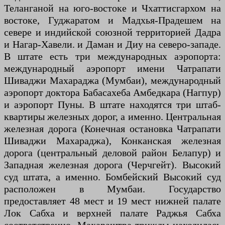
Теланганой на юго-востоке и Чхаттисгархом на
востоке, Гуджаратом и Мадхья-Прадешем на
севере и индийской союзной территорией Дадра
и Нагар-Хавели. и Даман и Диу на северо-западе.
В штате есть три международных аэропорта:
международный аэропорт имени Чатрапати
Шиваджи Махараджа (Мумбаи), международный
аэропорт доктора Бабасахеба Амбедкара (Нагпур)
и аэропорт Пуны. В штате находятся три штаб-
квартиры железных дорог, а именно. Центральная
железная дорога (Конечная остановка Чатрапати
Шиваджи Махараджа), Конканская железная
дорога (центральный деловой район Белапур) и
Западная железная дорога (Черчгейт). Высокий
суд штата, а именно. Бомбейский Высокий суд
расположен в Мумбаи. Государство
предоставляет 48 мест и 19 мест нижней палате
Лок Сабха и верхней палате Раджья Сабха