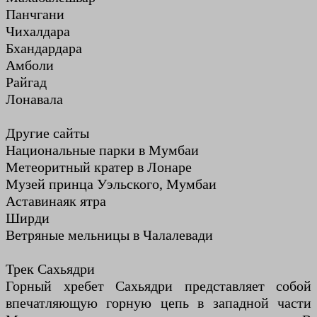
Панчгани
Чихалдара
Бхандардара
Амболи
Райгад
Лонавала
Другие сайты
Национальные парки в Мумбаи
Метеоритный кратер в Лонаре
Музей принца Уэльского, Мумбаи
Аставинаяк ятра
Ширди
Ветряные мельницы в Чалалевади
Трек Сахьядри
Горный хребет Сахьядри представляет собой
впечатляющую горную цепь в западной части