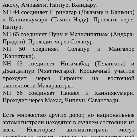
Аколу, Амравати, Нагпур, Бхандару.
NH 44 соединяет Шринагар (Джамму и Кашмир)
и Канниякумари (Тамил Наду). Проехать через
Нагпур.
NH 65 соединяет Пуну и Мачилипатнам (Андхра-
Прадеш). Проходит через Солапур.
NH 50 соединяет Солапур и Мангалор
(Карнатака).
NH 63 соединяет Низамабад (Телангана) и
Джагдалпур (Чхаттисгарх). Крошечный участок
проходит через Сирончу на восточной
оконечности Махараштры.
NH 66 соединяет Панвел и Канниякумари.
Проходит через Махад, Чиплун, Савантвади.
Есть множество других дорог, но национальные
автомагистрали находятся в лучшем состоянии из
всех. Некоторые автомагистрали могут
потребовать оплаты проезда на государственной