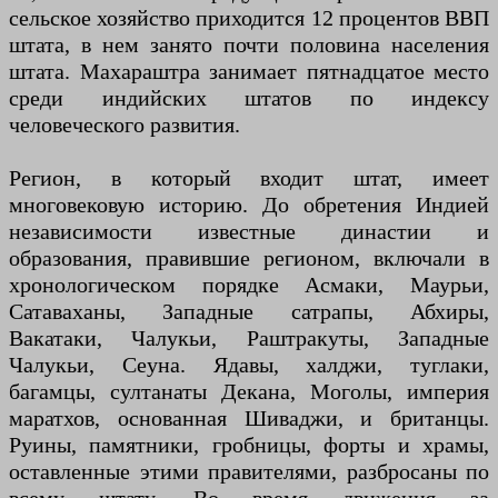
сельское хозяйство приходится 12 процентов ВВП
штата, в нем занято почти половина населения
штата. Махараштра занимает пятнадцатое место
среди индийских штатов по индексу
человеческого развития.
Регион, в который входит штат, имеет
многовековую историю. До обретения Индией
независимости известные династии и
образования, правившие регионом, включали в
хронологическом порядке Асмаки, Маурьи,
Сатаваханы, Западные сатрапы, Абхиры,
Вакатаки, Чалукьи, Раштракуты, Западные
Чалукьи, Сеуна. Ядавы, халджи, туглаки,
багамцы, султанаты Декана, Моголы, империя
маратхов, основанная Шиваджи, и британцы.
Руины, памятники, гробницы, форты и храмы,
оставленные этими правителями, разбросаны по