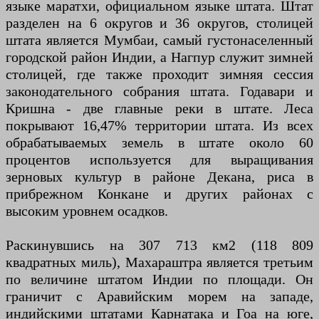
языке маратхи, официальном языке штата. Штат
разделен на 6 округов и 36 округов, столицей
штата является Мумбаи, самый густонаселенный
городской район Индии, а Нагпур служит зимней
столицей, где также проходит зимняя сессия
законодательного собрания штата. Годавари и
Кришна - две главные реки в штате. Леса
покрывают 16,47% территории штата. Из всех
обрабатываемых земель в штате около 60
процентов используется для выращивания
зерновых культур в районе Декана, риса в
прибрежном Конкане и других районах с
высоким уровнем осадков.
Раскинувшись на 307 713 км2 (118 809
квадратных миль), Махараштра является третьим
по величине штатом Индии по площади. Он
граничит с Аравийским морем на западе,
индийскими штатами Карнатака и Гоа на юге,