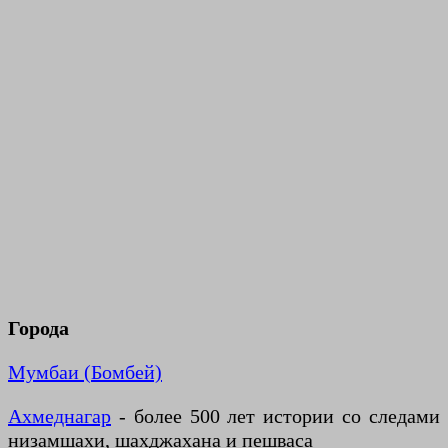
Города
Мумбаи (Бомбей)
Ахмеднагар
- более 500 лет истории со следами
низамшахи, шахджахана и пешваса