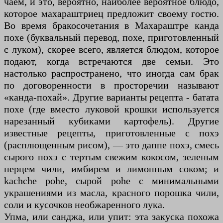
чаем, и это, вероятно, наиболее вероятное блюдо,
которое махараштриец предложит своему гостю.
Во время бракосочетания в Махараштре канда
похе (буквальный перевод, похе, приготовленный
с луком), скорее всего, является блюдом, которое
подают, когда встречаются две семьи. Это
настолько распространено, что иногда сам брак
по договоренности в просторечии называют
«канда-похай». Другие варианты рецепта - батата
похе (где вместо луковой крошки используется
нарезанный кубиками картофель). Другие
известные рецепты, приготовленные с похэ
(расплющенным рисом), — это даппе похэ, смесь
сырого похэ с тертым свежим кокосом, зеленым
перцем чили, имбирем и лимонным соком; и
kachche pohe, сырой pohe с минимальными
украшениями из масла, красного порошка чили,
соли и кусочков необжаренного лука.
Упма, или санджа, или упит: эта закуска похожа