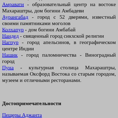
Амравати
- образовательный центр на востоке
Махараштры, дом богини Амбадеви
Аурангабад
- город с 52 дверями, известный
своими памятниками моголов
Колхапур
- дом богини Амбабай
Нандед
- священный город сикхской религии
Нагпур
- город апельсинов, в географическом
центре Индии
Нашик
- город паломничества - Виноградный
город
Пуна
- культурная столица Махараштры,
называемая Оксфорд Востока со старым городом,
музеем и отличными ресторанами.
Достопримечательности
Пещеры Аджанта