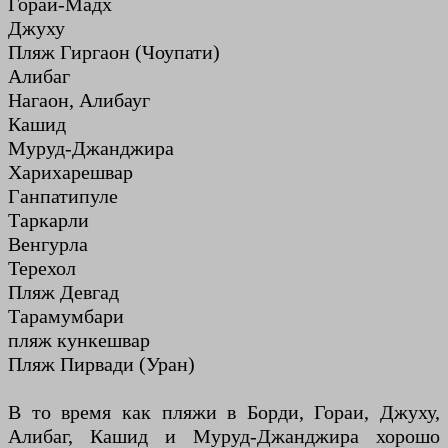
Гораи-Мадх
Джуху
Пляж Гиргаон (Чоупати)
Алибаг
Нагаон, Алибауг
Кашид
Муруд-Джанджира
Харихарешвар
Ганпатипуле
Таркарли
Венгурла
Терехол
Пляж Девгад
Тарамумбари
пляж кункешвар
Пляж Пирвади (Уран)
В то время как пляжи в Борди, Гораи, Джуху,
Алибаг, Кашид и Муруд-Джанджира хорошо