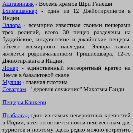
Аштавинаяк
- Восемь храмов Шри Ганеши
Бхимашанкар
- один из 12 Джйотирлингов в
Индии
Эллора
- всемирно известная своими пещерами
трех религий, всего 30 пещер разделены на
буддийские, индуистские и джайнские пещеры,
объект всемирного наследия, Эллора также
является родоначальником Гришнешвара, 12-го
Джиотирланга в Индии.
Лонар
- единственный метеоритный кратер на
Земле в базальтовой скале
Мулши
- главная плотина
Севаграм
- "деревня служения" Махатмы Ганди
Пещеры Канхери
Прабалгад
один из самых невероятных крепостей
в Индии, хотя он остается почти неизвестным для
туристов и поэтому здесь редко можно встретить