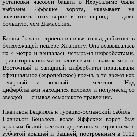
установки часовой башни в Иерусалиме были
выбраны Яффские ворота, указывает на
значимость этих ворот в тот период — даже
большую, чем Дамасских.
Башня была построена из известняка, добытого в
близлежащей пещере Хизкиягу. Она возвышалась
на 4 метра и венчалась четырьмя циферблатами,
ориентированными по ключевым точкам компаса.
Восточный и западный циферблаты показывали
официальное (европейское) время, в то время как
северный и южный — местное. Над
циферблатами находился колокол и полумесяц со
звездой — символ османского правления.
Павильон Бецалель и турецко-османский сабиль
Павильон Бецалель возле Яффских ворот был
крытым белой жестью деревянным строением с
зубчатой крышей и башней, построенным в 1912