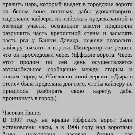
править царь, который въедет в городские ворота
на белом коне; поэтому, дабы удовлетворить
тщеславие кайзера, но избежать предсказанной в
легенде участи, османские власти предпочли
разрушить часть крепостной стены и засыпать
часть рва у Башни Давида, нежели позволить
кайзеру въехать в ворота. Император же решил,
что он проследовал через Яффские ворота. Через
этот пролом по сей день осуществляется
автомобильное сообщение между старым и
новым городом. (Согласно иной версии, «Дыра в
стене» была проделана для того, чтобы кайзеру не
пришлось разбирать свою карету, дабы
проникнуть в город.)
Часовая башня
В 1907 году на крыше Яффских ворот были
установлены часы, а в 1908 году над воротами
была надстроена часовая башня для