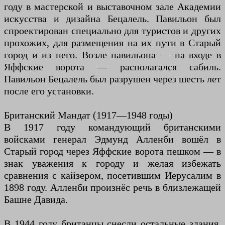
году в мастерской и выставочном зале Академии
искусства и дизайна Бецалель. Павильон был
спроектирован специально для туристов и других
прохожих, для размещения на их пути в Старый
город и из него. Возле павильона — на входе в
Яффские ворота — располагался сабиль.
Павильон Бецалель был разрушен через шесть лет
после его установки.
Британский Мандат (1917—1948 годы)
В 1917 году командующий британскими
войсками генерал Эдмунд Алленби вошёл в
Старый город через Яффские ворота пешком — в
знак уважения к городу и желая избежать
сравнения с кайзером, посетившим Иерусалим в
1898 году. Алленби произнёс речь в близлежащей
Башне Давида.
В 1944 году британцы снесли остальные здания,