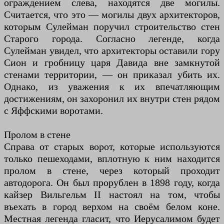
ограждением слева, находятся две могилы.
Считается, что это — могилы двух архитекторов,
которым Сулейман поручил строительство стен
Старого города. Согласно легенде, когда
Сулейман увидел, что архитекторы оставили гору
Сион и гробницу царя Давида вне замкнутой
стенами территории, — он приказал убить их.
Однако, из уважения к их впечатляющим
достижениям, он захоронил их внутри стен рядом
с Яффскими воротами.
Пролом в стене
Справа от старых ворот, которые используются
только пешеходами, вплотную к ним находится
пролом в стене, через который проходит
автодорога. Он был прорублен в 1898 году, когда
кайзер Вильгельм II настоял на том, чтобы
въехать в город верхом на своём белом коне.
Местная легенда гласит, что Иерусалимом будет