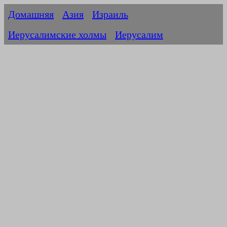
Домашняя
Азия
Израиль
Иерусалимские холмы
Иерусалим