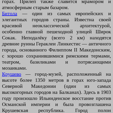
горах. Прилеп также славится мрамором и
атмосферным старым базаром.
Битола
— один из самых европейских и
элегантных городов страны. Известна своей
красивой неоклассической архитектурой,
особенно главной пешеходной улицей Широк
Сокак. Неподалёку (всего 2 км) находятся
древние руины Гераклеи Линкестис — античного
города, основанного Филиппом II Македонским,
с хорошо сохранившимися римскими термами,
театром, базиликами и потрясающими
мозаиками.
Крушево
— город-музей, расположенный на
высоте более 1350 метров в горах юго-запада
Северной Македонии (один из самых
высокогорных городов на Балканах). Здесь в 1903
году произошло Ильинденское восстание против
Османской империи и была провозглашена
Крушевская республика. Город полон