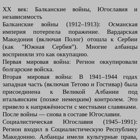
XX век: Балканские войны, Югославия и
независимость
Балканские войны (1912–1913): Османская
империя потерпела поражение. Вардарская
Македония (включая Полог) отошла к Сербии
(как "Южная Сербия"). Многие албанцы
восприняли это как оккупацию.
Первая мировая война: Регион оккупировали
болгарские войска.
Вторая мировая война: В 1941–1944 годах
западная часть (включая Тетово и Гостивар) была
присоединена к Великой Албании под
итальянским (позже немецким) контролем. Это
привело к напряжённости с местными славянами.
После войны — снова в составе Югославии.
Социалистическая Югославия (1945–1991):
Регион входил в Социалистическую Республику
Македонию. Албанцы имели культурные права,