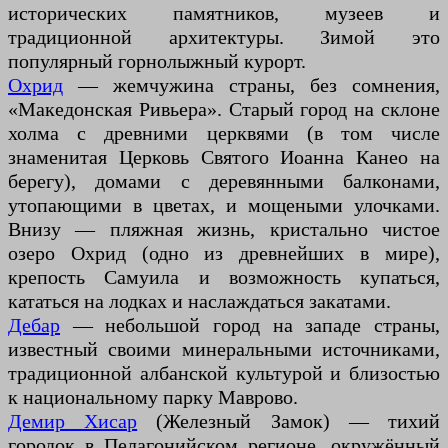
исторических памятников, музеев и
традиционной архитектуры. Зимой это
популярный горнолыжный курорт.
Охрид
— жемчужина страны, без сомнения,
«Македонская Ривьера». Старый город на склоне
холма с древними церквями (в том числе
знаменитая Церковь Святого Иоанна Канео на
берегу), домами с деревянными балконами,
утопающими в цветах, и мощеными улочками.
Внизу — пляжная жизнь, кристально чистое
озеро Охрид (одно из древнейших в мире),
крепость Самуила и возможность купаться,
кататься на лодках и наслаждаться закатами.
Дебар
— небольшой город на западе страны,
известный своими минеральными источниками,
традиционной албанской культурой и близостью
к национальному парку Маврово.
Демир Хисар
(Железный Замок) — тихий
городок в Пелагонийском регионе, окружённый