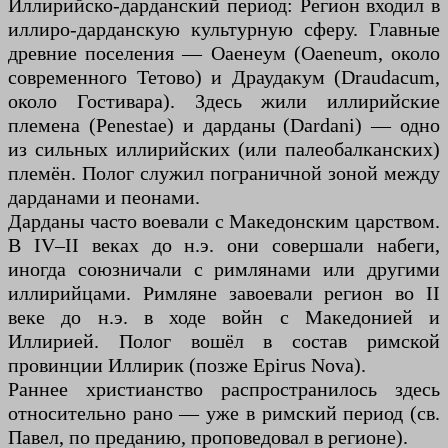
Иллирийско-дарданский период: Регион входил в
иллиро-дарданскую культурную сферу. Главные
древние поселения — Оаенеум (Oaeneum, около
современного Тетово) и Драудакум (Draudacum,
около Гостивара). Здесь жили иллирийские
племена (Penestae) и дарданы (Dardani) — одно
из сильных иллирийских (или палеобалканских)
племён. Полог служил пограничной зоной между
дарданами и пеонами.
Дарданы часто воевали с Македонским царством.
В IV–II веках до н.э. они совершали набеги,
иногда союзничали с римлянами или другими
иллирийцами. Римляне завоевали регион во II
веке до н.э. в ходе войн с Македонией и
Иллирией. Полог вошёл в состав римской
провинции Иллирик (позже Epirus Nova).
Раннее христианство распространилось здесь
относительно рано — уже в римский период (св.
Павел, по преданию, проповедовал в регионе).