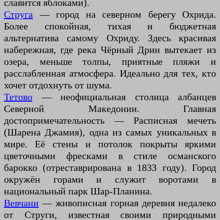
славится яблоками).
Струга
— город на северном берегу Охрида.
Более спокойная, тихая и бюджетная
альтернатива самому Охриду. Здесь красивая
набережная, где река Чёрный Дрин вытекает из
озера, меньше толпы, приятные пляжи и
расслабленная атмосфера. Идеально для тех, кто
хочет отдохнуть от шума.
Тетово
— неофициальная столица албанцев
Северной Македонии. Главная
достопримечательность — Расписная мечеть
(Шарена Джамия), одна из самых уникальных в
мире. Её стены и потолок покрыты яркими
цветочными фресками в стиле османского
барокко (отреставрирована в 1833 году). Город
окружён горами и служит воротами в
национальный парк Шар-Планина.
Вевчани
— живописная горная деревня недалеко
от Струги, известная своими природными