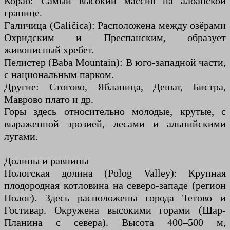
Кораб: Самый высокий массив на албанской
границе.
Галичица (Galičica): Расположена между озёрами
Охридским и Преспанским, образует
живописный хребет.
Пелистер (Baba Mountain): В юго-западной части,
с национальным парком.
Другие: Стогово, Ябланица, Дешат, Бистра,
Маврово плато и др.
Горы здесь относительно молодые, крутые, с
выраженной эрозией, лесами и альпийскими
лугами.
Долины и равнины
Пологская долина (Polog Valley): Крупная
плодородная котловина на северо-западе (регион
Полог). Здесь расположены города Тетово и
Гостивар. Окружена высокими горами (Шар-
Планина с севера). Высота 400–500 м,