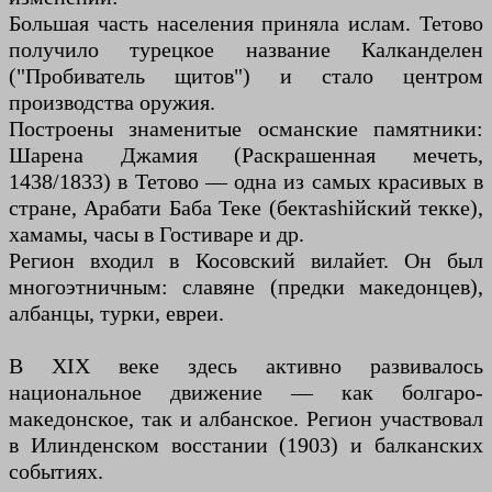
Большая часть населения приняла ислам. Тетово
получило турецкое название Калканделен
("Пробиватель щитов") и стало центром
производства оружия.
Построены знаменитые османские памятники:
Шарена Джамия (Раскрашенная мечеть,
1438/1833) в Тетово — одна из самых красивых в
стране, Арабати Баба Теке (бектashiйский текке),
хамамы, часы в Гостиваре и др.
Регион входил в Косовский вилайет. Он был
многоэтничным: славяне (предки македонцев),
албанцы, турки, евреи.
В XIX веке здесь активно развивалось
национальное движение — как болгаро-
македонское, так и албанское. Регион участвовал
в Илинденском восстании (1903) и балканских
событиях.