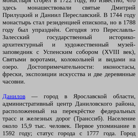
монастыря сгорел в 1722 году, но известно, что
здесь монашествовали святые Дмитрий
Прилуцкий и Даниил Переславский. В 1744 году
монастырь стал резиденцией епископа, но в 1788
году был упразднён. Сегодня это Переславль-
Залесский государственный историко-
архитектурный и художественный музей-
заповедник с Успенским собором (XVIII век),
Святыми воротами, колокольней и видами на
озеро. Достопримечательности: иконостасы,
фрески, экспозиции искусства и две деревянные
часовни.
Данилов
— город в Ярославской области,
административный центр Даниловского района,
расположенный на перекрёстке федеральных
трасс и железных дорог (Транссиб). Население
около 15,9 тыс. человек. Первое упоминание в
1592 году; статус города с 1777 года. Город