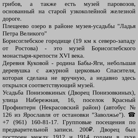
грибов, а также есть музей паровозов,
основанный на старой узкоколейной железной
дороге.
Плещеево озеро в районе музея-усадьбы "Ладья
Петра Великого"
Борисоглебское городище (19 км к северо-западу
от Ростова) - это музей Борисоглебского
монастыря-крепости XVI века.
Деревня Куковой - родина Бабы-Яги, небольшая
деревушка с ажурной церковью Спасителя,
которая сделана не вручную, а недавно здесь
открылся соответствующий музей.
Усадьба Понизовкиных (Дворец Понизовкиных),
улица Набережная, 16, поселок Красный
Профинтерн (Некрасовский район) (автобус №
126 из Ярославля от остановки "Заволжье"). ☎
+7 (961) 160-81-17. Групповые посещения по
предварительной записи. 200₽. Дворец был
построен между 1912 и 1914 годами в духе