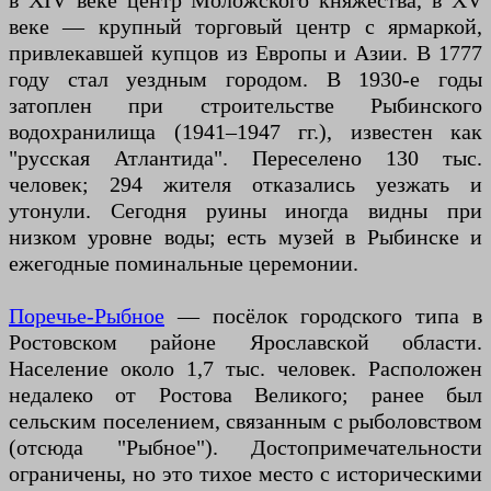
в XIV веке центр Моложского княжества, в XV
веке — крупный торговый центр с ярмаркой,
привлекавшей купцов из Европы и Азии. В 1777
году стал уездным городом. В 1930-е годы
затоплен при строительстве Рыбинского
водохранилища (1941–1947 гг.), известен как
"русская Атлантида". Переселено 130 тыс.
человек; 294 жителя отказались уезжать и
утонули. Сегодня руины иногда видны при
низком уровне воды; есть музей в Рыбинске и
ежегодные поминальные церемонии.
Поречье-Рыбное
— посёлок городского типа в
Ростовском районе Ярославской области.
Население около 1,7 тыс. человек. Расположен
недалеко от Ростова Великого; ранее был
сельским поселением, связанным с рыболовством
(отсюда "Рыбное"). Достопримечательности
ограничены, но это тихое место с историческими