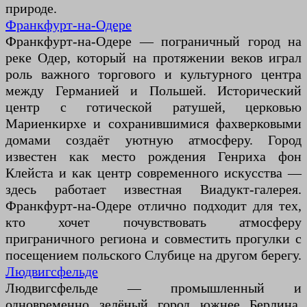
природе.
Франкфурт-на-Одере
Франкфурт-на-Одере — пограничный город на
реке Одер, который на протяжении веков играл
роль важного торгового и культурного центра
между Германией и Польшей. Исторический
центр с готической ратушей, церковью
Мариенкирхе и сохранившимися фахверковыми
домами создаёт уютную атмосферу. Город
известен как место рождения Генриха фон
Клейста и как центр современного искусства —
здесь работает известная Виадукт-галерея.
Франкфурт-на-Одере отлично подходит для тех,
кто хочет почувствовать атмосферу
приграничного региона и совместить прогулки с
посещением польского Слубице на другом берегу.
Людвигсфельде
Людвигсфельде — промышленный и
одновременно зелёный город южнее Берлина,