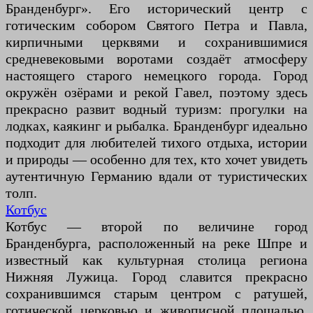
Бранденбург». Его исторический центр с
готическим собором Святого Петра и Павла,
кирпичными церквями и сохранившимися
средневековыми воротами создаёт атмосферу
настоящего старого немецкого города. Город
окружён озёрами и рекой Гавел, поэтому здесь
прекрасно развит водный туризм: прогулки на
лодках, каякинг и рыбалка. Бранденбург идеально
подходит для любителей тихого отдыха, истории
и природы — особенно для тех, кто хочет увидеть
аутентичную Германию вдали от туристических
толп.
Котбус
Котбус — второй по величине город
Бранденбурга, расположенный на реке Шпре и
известный как культурная столица региона
Нижняя Лужица. Город славится прекрасно
сохранившимся старым центром с ратушей,
готической церковью и живописной площадью.