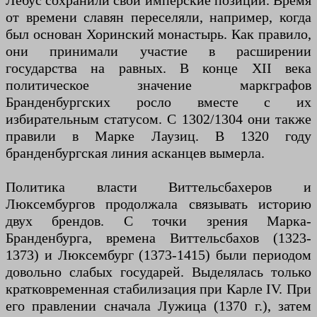
Лебус сохранили свои имперские позиции. Время
от времени славян переселяли, например, когда
был основан Хоринский монастырь. Как правило,
они принимали участие в расширении
государства на равных. В конце XII века
политическое значение маркграфов
Бранденбургских росло вместе с их
избирательным статусом. С 1302/1304 они также
правили в Марке Лаузиц. В 1320 году
бранденбургская линия асканцев вымерла.
Политика власти Виттельсбахеров и
Люксембургов продолжала связывать историю
двух брендов. С точки зрения Марка-
Бранденбурга, времена Виттельсбахов (1323-
1373) и Люксембург (1373-1415) были периодом
довольно слабых государей. Выделялась только
кратковременная стабилизация при Карле IV. При
его правлении сначала Лужица (1370 г.), затем