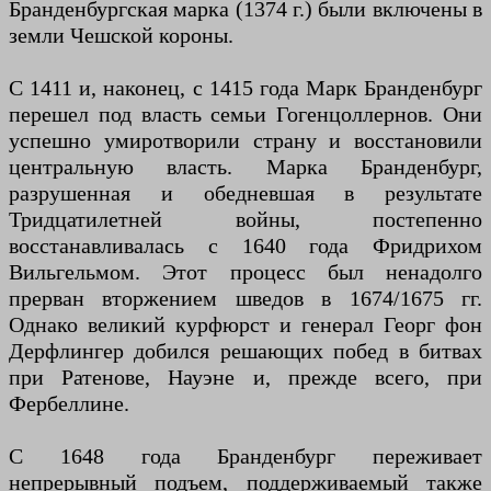
Бранденбургская марка (1374 г.) были включены в
земли Чешской короны.
С 1411 и, наконец, с 1415 года Марк Бранденбург
перешел под власть семьи Гогенцоллернов. Они
успешно умиротворили страну и восстановили
центральную власть. Марка Бранденбург,
разрушенная и обедневшая в результате
Тридцатилетней войны, постепенно
восстанавливалась с 1640 года Фридрихом
Вильгельмом. Этот процесс был ненадолго
прерван вторжением шведов в 1674/1675 гг.
Однако великий курфюрст и генерал Георг фон
Дерфлингер добился решающих побед в битвах
при Ратенове, Науэне и, прежде всего, при
Фербеллине.
С 1648 года Бранденбург переживает
непрерывный подъем, поддерживаемый также