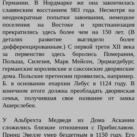
Германии. В Нордмарке же она закончилась
славянским восстанием 983 года. Несмотря на
неоднократные попытки завоевания, немецкие
поселения на Востоке и христианизация
прекратились здесь более чем на 150 лет. (В
деталях развитие выглядело более
дифференцированным.) С первой трети XII века
за первенство здесь боролись Померания,
Польша, Силезия, Марк Мейсен, Эрцмагдебург,
германские королевские и саксонские дворянские
дома. Польские претензии проявились, например.
Б. в основании епархии Лебус в 1124 году. В
конечном итоге должна преобладать дворянская
семья, получившая свое название от замка
Ашерслебен.
У Альбрехта Медведя из Дома Аскании
сложились близкие отношения с Прибиславом.
Принц Эвелле умер бездетным в 1150 году. Его