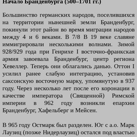
Начало Бранденбурга (500–1701 гг.)
Большинство германских народов, поселившихся
на территории нынешней земли Бранденбург,
покинули этот район во время миграции народов
между 4 и 6 веками. В 7/8 В 19 веке славяне
иммигрировали несколькими волнами. Зимой
928/929 года при Генрихе I восточно-франкская
армия завоевала Бранденбург, центр региона
Хевеллер. Теперь они облагались данью. Оттон I
усилил ранее слабую интеграцию, установив
саксонскую восточную марку, упомянутую в 937
году. Через несколько лет после его коронации в
качестве императора (Священной) Римской
империи в 962 году возникли епархии
Бранденбург, Хафельберг и Мейсен.
В 965 году Остмарк был разделен. Юг с а.о. Марк
Лаузиц (позже Нидерлаузиц) остался под властью