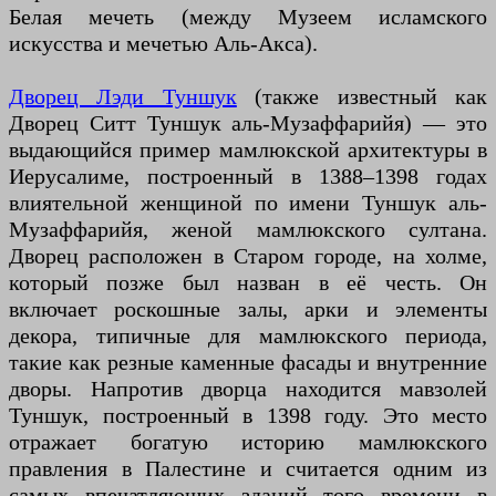
Белая мечеть (между Музеем исламского
искусства и мечетью Аль-Акса).
Дворец Лэди Туншук
(также известный как
Дворец Ситт Туншук аль-Музаффарийя) — это
выдающийся пример мамлюкской архитектуры в
Иерусалиме, построенный в 1388–1398 годах
влиятельной женщиной по имени Туншук аль-
Музаффарийя, женой мамлюкского султана.
Дворец расположен в Старом городе, на холме,
который позже был назван в её честь. Он
включает роскошные залы, арки и элементы
декора, типичные для мамлюкского периода,
такие как резные каменные фасады и внутренние
дворы. Напротив дворца находится мавзолей
Туншук, построенный в 1398 году. Это место
отражает богатую историю мамлюкского
правления в Палестине и считается одним из
самых впечатляющих зданий того времени в