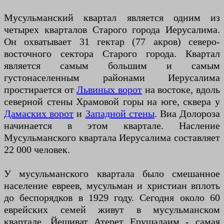
Мусульманский квартал является одним из
четырех кварталов Старого города Иерусалима.
Он охватывает 31 гектар (77 акров) северо-
восточного сектора Старого города. Квартал
является самым большим и самым
густонаселенным районами Иерусалима
простирается от
Львиных ворот
на востоке, вдоль
северной стены Храмовой горы на юге, сквера у
Дамаских ворот
и
Западной стены
. Виа Долороза
начинается в этом квартале. Насление
Мусульманского квартала Иерусалима составляет
22 000 человек.
У мусульманского квартала было смешанное
население евреев, мусульман и христиан вплоть
до беспорядков в 1929 году. Сегодня около 60
еврейских семей живут в мусульманском
квартале. Йешиват Атерет Ерушалаим - самая