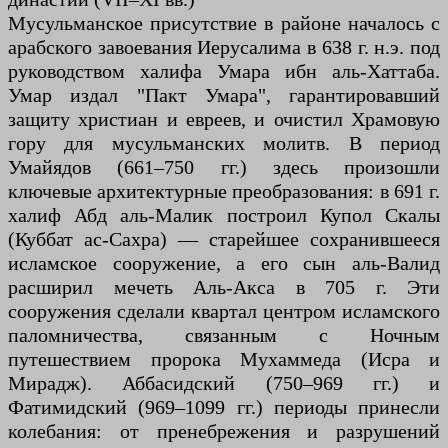
Мусульманское присутствие в районе началось с
арабского завоевания Иерусалима в 638 г. н.э. под
руководством халифа Умара ибн аль-Хаттаба.
Умар издал "Пакт Умара", гарантировавший
защиту христиан и евреев, и очистил Храмовую
гору для мусульманских молитв. В период
Умайядов (661–750 гг.) здесь произошли
ключевые архитектурные преобразования: в 691 г.
халиф Абд аль-Малик построил Купол Скалы
(Куббат ас-Сахра) — старейшее сохранившееся
исламское сооружение, а его сын аль-Валид
расширил мечеть Аль-Акса в 705 г. Эти
сооружения сделали квартал центром исламского
паломничества, связанным с Ночным
путешествием пророка Мухаммеда (Исра и
Мирадж). Аббасидский (750–969 гг.) и
Фатимидский (969–1099 гг.) периоды принесли
колебания: от пренебрежения и разрушений