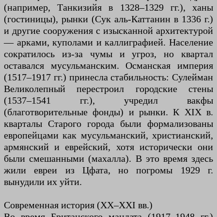
(например, Танкизийя в 1328–1329 гг.), ханы
(гостиницы), рынки (Сук аль-Каттанин в 1336 г.)
и другие сооружения с изысканной архитектурой
— арками, куполами и каллиграфией. Население
сократилось из-за чумы и угроз, но квартал
оставался мусульманским. Османская империя
(1517–1917 гг.) принесла стабильность: Сулейман
Великолепный перестроил городские стены
(1537–1541 гг.), учредил вакфы
(благотворительные фонды) и рынки. К XIX в.
кварталы Старого города были формализованы
европейцами как мусульманский, христианский,
армянский и еврейский, хотя исторически они
были смешанными (махалла). В это время здесь
жили евреи из Цфата, но погромы 1929 г.
вынудили их уйти.
Современная история (XX–XXI вв.)
Во время Британского мандата (1917–1948 гг.)