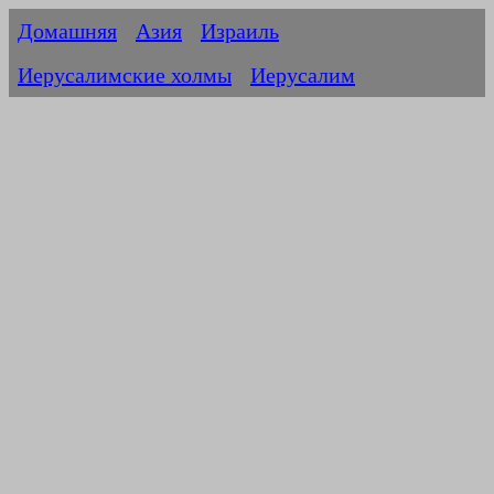
Домашняя
Азия
Израиль
Иерусалимские холмы
Иерусалим