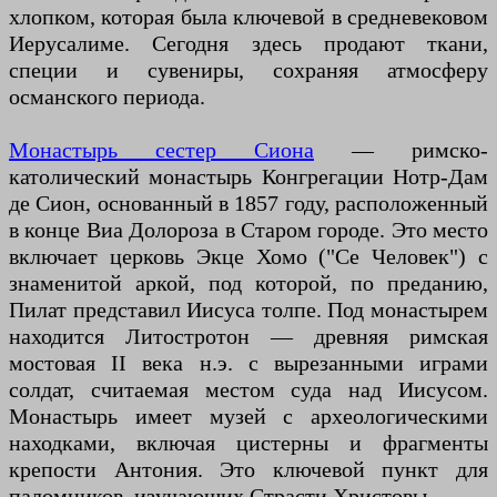
хлопком, которая была ключевой в средневековом
Иерусалиме. Сегодня здесь продают ткани,
специи и сувениры, сохраняя атмосферу
османского периода.
Монастырь сестер Сиона
— римско-
католический монастырь Конгрегации Нотр-Дам
де Сион, основанный в 1857 году, расположенный
в конце Виа Долороза в Старом городе. Это место
включает церковь Экце Хомо ("Се Человек") с
знаменитой аркой, под которой, по преданию,
Пилат представил Иисуса толпе. Под монастырем
находится Литостротон — древняя римская
мостовая II века н.э. с вырезанными играми
солдат, считаемая местом суда над Иисусом.
Монастырь имеет музей с археологическими
находками, включая цистерны и фрагменты
крепости Антония. Это ключевой пункт для
паломников, изучающих Страсти Христовы.