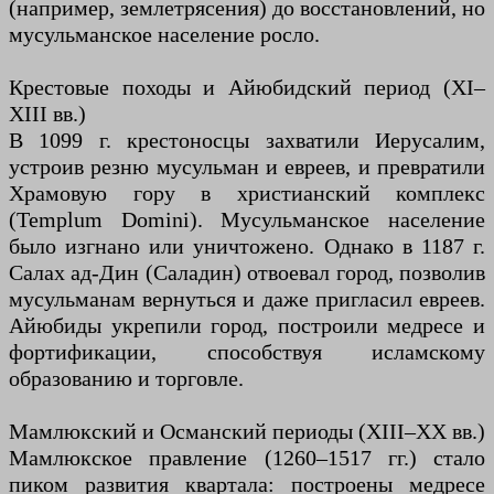
(например, землетрясения) до восстановлений, но
мусульманское население росло.
Крестовые походы и Айюбидский период (XI–
XIII вв.)
В 1099 г. крестоносцы захватили Иерусалим,
устроив резню мусульман и евреев, и превратили
Храмовую гору в христианский комплекс
(Templum Domini). Мусульманское население
было изгнано или уничтожено. Однако в 1187 г.
Салах ад-Дин (Саладин) отвоевал город, позволив
мусульманам вернуться и даже пригласил евреев.
Айюбиды укрепили город, построили медресе и
фортификации, способствуя исламскому
образованию и торговле.
Мамлюкский и Османский периоды (XIII–XX вв.)
Мамлюкское правление (1260–1517 гг.) стало
пиком развития квартала: построены медресе