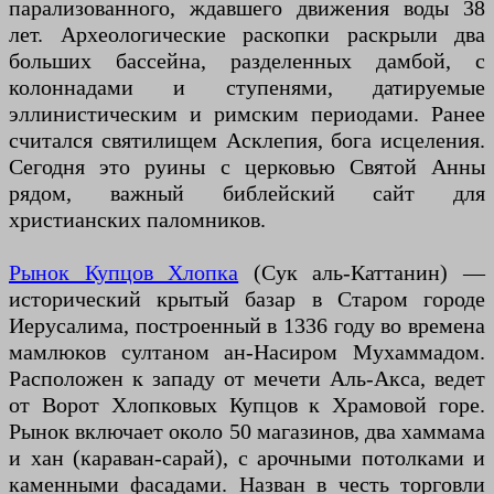
парализованного, ждавшего движения воды 38
лет. Археологические раскопки раскрыли два
больших бассейна, разделенных дамбой, с
колоннадами и ступенями, датируемые
эллинистическим и римским периодами. Ранее
считался святилищем Асклепия, бога исцеления.
Сегодня это руины с церковью Святой Анны
рядом, важный библейский сайт для
христианских паломников.
Рынок Купцов Хлопка
(Сук аль-Каттанин) —
исторический крытый базар в Старом городе
Иерусалима, построенный в 1336 году во времена
мамлюков султаном ан-Насиром Мухаммадом.
Расположен к западу от мечети Аль-Акса, ведет
от Ворот Хлопковых Купцов к Храмовой горе.
Рынок включает около 50 магазинов, два хаммама
и хан (караван-сарай), с арочными потолками и
каменными фасадами. Назван в честь торговли