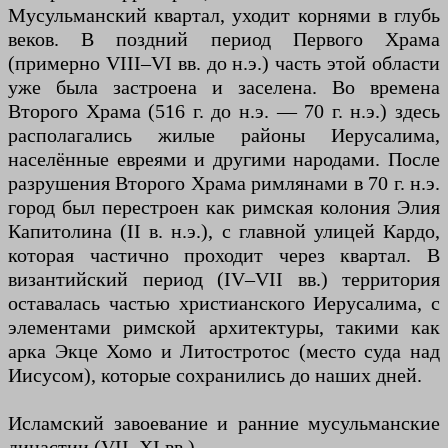
Мусульманский квартал, уходит корнями в глубь
веков. В поздний период Первого Храма
(примерно VIII–VI вв. до н.э.) часть этой области
уже была застроена и заселена. Во времена
Второго Храма (516 г. до н.э. — 70 г. н.э.) здесь
располагались жилые районы Иерусалима,
населённые евреями и другими народами. После
разрушения Второго Храма римлянами в 70 г. н.э.
город был перестроен как римская колония Элия
Капитолина (II в. н.э.), с главной улицей Кардо,
которая частично проходит через квартал. В
византийский период (IV–VII вв.) территория
оставалась частью христианского Иерусалима, с
элементами римской архитектуры, такими как
арка Экце Хомо и Литостротос (место суда над
Иисусом), которые сохранились до наших дней.
Исламский завоевание и ранние мусульманские
династии (VII–XI вв.)