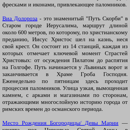
фресками и иконами, привлекающее паломников.
Виа Долороза
- это знаменитый "Путь Скорби" в
Старом городе Иерусалима, маршрут длиной
около 600 метров, по которому, по христианскому
преданию, Иисус Христос шел на казнь, неся
свой крест. Он состоит из 14 станций, каждая из
которых отмечает ключевой момент Страстей
Христовых: от осуждения Пилатом до распятия
на Голгофе. Путь начинается у Львиных ворот и
заканчивается в Храме Гроба Господня.
Еженедельно по пятницам здесь проходит
процессия паломников. Улица узкая, вымощенная
камнем, с арками и магазинами по сторонам,
отражающими многослойную историю города от
римских времен до османского периода.
Место Рождения Богородицы/ Девы Марии
—
крипта под Церковью Святой Анны в